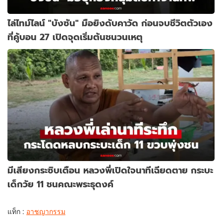
ไล่ไทม์ไลน์ "บังซัน" มือยิงดับคาวัด ก่อนจบชีวิตตัวเอง
ที่คู้บอน 27 เปิดจุดเริ่มต้นชนวนเหตุ
มีเสียงกระซิบเตือน หลวงพี่เปิดใจนาทีเฉียดตาย กระบะ
เด็กวัย 11 ชนคณะพระธุดงค์
แท็ก :
อาชญากรรม