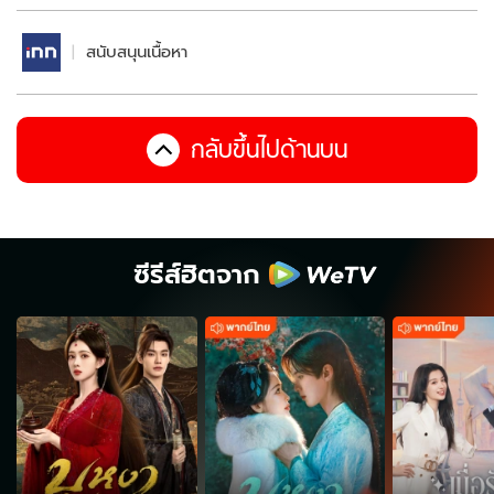
สนับสนุนเนื้อหา
กลับขึ้นไปด้านบน
ซีรีส์ฮิตจาก