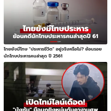
ไทยยังมีโทษ "ประหารชีวิต" อยู่จริงหรือไม่? ย้อนรอย
นักโทษประหารคนล่าสุด ปี 2561