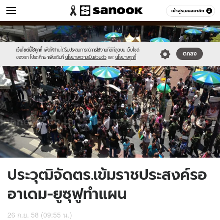
ข่าว
เข้าสู่ระบบสมาชิก
หมวดอื่นๆ
//s.isanook.com/ns/0/ud/374/1872138/648434-
Sanook
//s.isanook.com/sr/0/images/logo-
600
60
02.jpg
new-
sanook.png
เว็บไซต์นี้ใช้คุกกี้
เพื่อให้ท่านได้รับประสบการณ์การใช้งานที่ดีที่สุดบน เว็บไซต์
ตกลง
ของเรา โปรดศึกษาเพิ่มเติมที่
นโยบายความเป็นส่วนตัว
และ
นโยบายคุกกี้
ประวุฒิจัดตร.เข้มราชประสงค์รอ
อาเดม-ยูซุฟูทำแผน
26 ก.ย. 58 (09:55 น.)