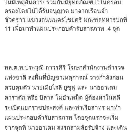
ไม่มีเหตุอันควร/ ร่วมกันมียุทธภัณฑ์ไว้ในครอบ
ครองโดยไม่ได้รับอนุญาต มาจากเรือนจำ
ชั่วคราว แขวงถนนนครไชยศรี มณฑลทหารบกที่
11 เพื่อมาทำแผนประกอบคำรับสารภาพ 4 จุด
พล.ต.ท.ประวุฒิ ถาวรศิริ โฆษกสำนักงานตำรวจ
แห่งชาติ ลงพื้นที่บัญชาเหตุการณ์ วางกำลังก่อน
ควบคุมตัว นายเมียไรลี ยูซุฟู และ นายอาเดม
คาราดัก หรือ บิลาล โมฮำเหม็ด ผู้ต้องหาในคดี
ระเบิดแยกราชประสงค์ และท่าเรือสาทร มาทำ
แผนประกอบคำรับสารภาพ โดยจุดแรกจะเริ่ม
จากจุดที่ นายอาเดม ลงรถสามล้อรับจ้าง และเดิน