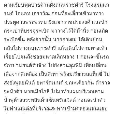
ตามเรียบฟุตปาธด้านฝั่งถนนราชดำริ โรงแรมแก
รนด์ ไฮแอท เอราวัณ ก่อนที่จะเลี้ยวเข้ามาทาง
ประตูศาลพระพรหม ฝั่งแยกราชประสงค์ และนำ
กระเป๋าที่บรรจุระเบิด มาวางไว้ใต้ม้านั่ง ก่อนเกิด
ระเบิดขึ้น หลังจากนั้น นายอาเดม ได้เดินย้อน
กลับไปทางถนนราชดำริ แล้วเดินไปตามทางเท้า
เรื่อยไปจนถึงซอยมหาดเล็กหลวง 1 ก่อนจะขึ้นรถ
จักรยานยนต์รับจ้าง ไปยังสวนลุมพินี เพื่อเปลี่ยน
เสือจากสีเหลือง เป็นสีเทา พร้อมเรียกรถแท็กซี่ ไป
ส่งยังพูลอนันต์ อพาร์ตเมนต์ ขณะเดียวกัน ตำรวจ
จะนำตัว นายเมียไรลี ไปมาทำแผนบริเวณลาน
น้ำพุห้างสรรพสินค้าเซ็นทรัลเวิลด์ ก่อนจะนำตัว
ไปทำแผนต่อที่บริเวณสะพานข้ามคลองแสนแสบ