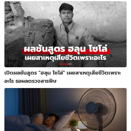
เปิดผลชันสูตร "ฮลุน โซโล่" เผยสาเหตุเสียชีวิตเพราะ
อะไร รอผลตรวจสารพิษ