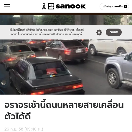
ข่าว
เข้าสู่ระบบสมาชิก
หมวดอื่นๆ
//s.isanook.com/ns/0/ud/374/1872134/648433-
Sanook
//s.isanook.com/sr/0/images/logo-
600
60
01.jpg
new-
sanook.png
เว็บไซต์นี้ใช้คุกกี้
เพื่อให้ท่านได้รับประสบการณ์การใช้งานที่ดีที่สุดบน เว็บไซต์
ตกลง
ของเรา โปรดศึกษาเพิ่มเติมที่
นโยบายความเป็นส่วนตัว
และ
นโยบายคุกกี้
จราจรเช้านี้ถนนหลายสายเคลื่อน
ตัวได้ดี
26 ก.ย. 58 (09:40 น.)