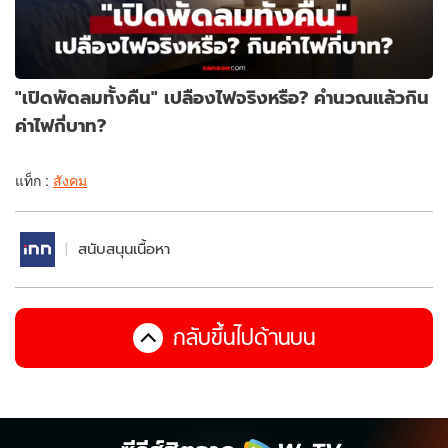
"เปิดพัดลมทั้งคืน" เปลืองไฟจริงหรือ? คำนวณแล้วกิน
ค่าไฟกี่บาท?
แท็ก :
สังคม
สนับสนุนเนื้อหา
กลับขึ้นไปด้านบน