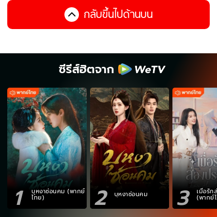
กลับขึ้นไปด้านบน
ซีรีส์ฮิตจาก
1
2
3
บุหงาซ่อนคม (พากย์
เมื่อรั
บุหงาซ่อนคม
ไทย)
(พากย์