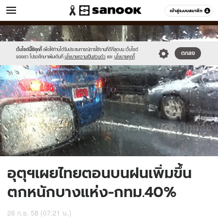
ข่าว
เข้าสู่ระบบสมาชิก
หมวดอื่นๆ
//s.isanook.com/ns/0/ud/374/1872090/648412-
Sanook
//s.isanook.com/sr/0/images/logo-
600
60
01.jpg
new-
sanook.png
เว็บไซต์นี้ใช้คุกกี้
เพื่อให้ท่านได้รับประสบการณ์การใช้งานที่ดีที่สุดบน เว็บไซต์
ตกลง
ของเรา โปรดศึกษาเพิ่มเติมที่
นโยบายความเป็นส่วนตัว
และ
นโยบายคุกกี้
อุตุฯเผยไทยตอนบนฝนเพิ่มขึ้น
ตกหนักบางแห่ง-กทม.40%
26 ก.ย. 58 (07:21 น.)