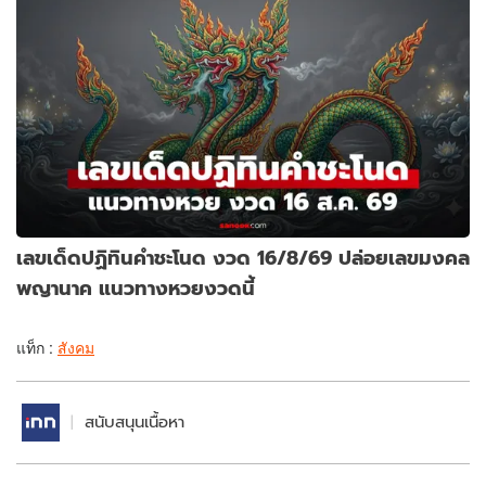
เลขเด็ดปฏิทินคำชะโนด งวด 16/8/69 ปล่อยเลขมงคล
พญานาค แนวทางหวยงวดนี้
แท็ก :
สังคม
สนับสนุนเนื้อหา