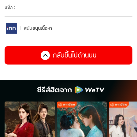
แท็ก :
สนับสนุนเนื้อหา
กลับขึ้นไปด้านบน
ซีรีส์ฮิตจาก