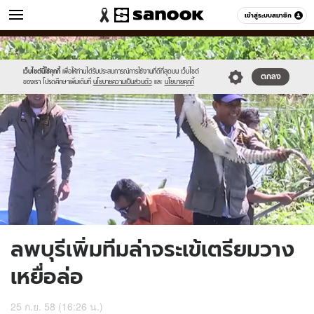
ข่าว
เข้าสู่ระบบสมาชิก
หมวดอื่นๆ
//s.isanook.com/ns/0/ud/374/1871918/648346-
Sanook
//s.isanook.com/sr/0/images/logo-
600
60
01.jpg
new-
sanook.png
เว็บไซต์นี้ใช้คุกกี้
เพื่อให้ท่านได้รับประสบการณ์การใช้งานที่ดีที่สุดบน เว็บไซต์
ตกลง
ของเรา โปรดศึกษาเพิ่มเติมที่
นโยบายความเป็นส่วนตัว
และ
นโยบายคุกกี้
ลพบุรีเพิ่มทีมล่าจระเข้เตรียมวาง
เหยื่อล่อ
25 ก.ย. 58 (16:26 น.)