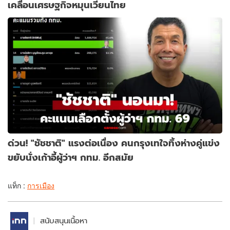
เคลื่อนเศรษฐกิจหมุนเวียนไทย
ด่วน! "ชัชชาติ" แรงต่อเนื่อง คนกรุงเทใจทิ้งห่างคู่แข่ง
ขยับนั่งเก้าอี้ผู้ว่าฯ กทม. อีกสมัย
แท็ก :
การเมือง
สนับสนุนเนื้อหา