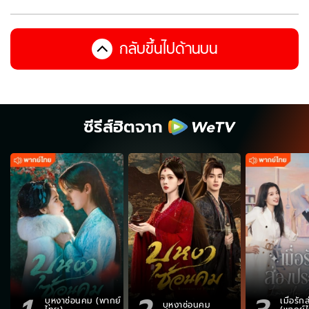
กลับขึ้นไปด้านบน
ซีรีส์ฮิตจาก
บุหงาซ่อนคม (พากย์
เมื่อรั
บุหงาซ่อนคม