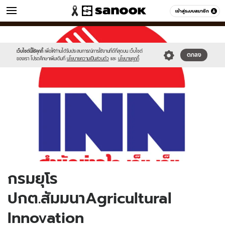
ข่าว
เข้าสู่ระบบสมาชิก
หมวดอื่นๆ
//s.isanook.com/ns/0/ud/374/1871634/648252-
Sanook
//s.isanook.com/sr/0/images/logo-
600
60
01.jpg
new-
sanook.png
เว็บไซต์นี้ใช้คุกกี้
เพื่อให้ท่านได้รับประสบการณ์การใช้งานที่ดีที่สุดบน เว็บไซต์
ตกลง
ของเรา โปรดศึกษาเพิ่มเติมที่
นโยบายความเป็นส่วนตัว
และ
นโยบายคุกกี้
กรมยุโร
ปกต.สัมมนาAgricultural
Innovation