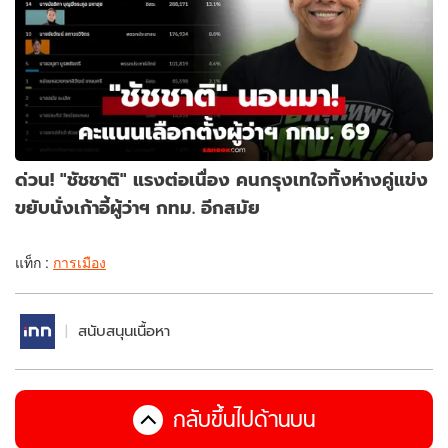
ด่วน! "ชัชชาติ" แรงต่อเนื่อง คนกรุงเทใจทิ้งห่างคู่แข่ง
ขยับนั่งเก้าอี้ผู้ว่าฯ กทม. อีกสมัย
แท็ก :
การเมือง
สนับสนุนเนื้อหา
กลับขึ้นไปด้านบน