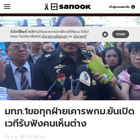
ข่าว
เข้าสู่ระบบสมาชิก
หมวดอื่นๆ
//s.isanook.com/ns/0/ud/374/1871610/648244-
Sanook
//s.isanook.com/sr/0/images/logo-
600
60
01.jpg
new-
sanook.png
เว็บไซต์นี้ใช้คุกกี้
เพื่อให้ท่านได้รับประสบการณ์การใช้งานที่ดีที่สุดบน เว็บไซต์
ตกลง
ของเรา โปรดศึกษาเพิ่มเติมที่
นโยบายความเป็นส่วนตัว
และ
นโยบายคุกกี้
มทภ.1ขอทุกฝ่ายเคารพกม.ยันเปิด
เวทีรับฟังคนเห็นต่าง
25 ก.ย. 58 (10:36 น.)