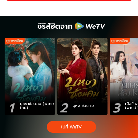
ซีรีส์ฮิตจาก
1
2
3
บุหงาซ่อนคม (พากย์
เมื่อรั
บุหงาซ่อนคม
ไทย)
(พากย์
ไปที่ WeTV