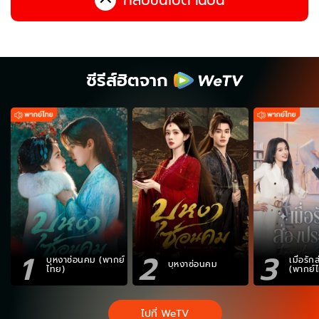
ซีรีส์ฮิตจาก
1
2
3
บุหงาซ่อนคม (พากย์
เมื่อรั
บุหงาซ่อนคม
ไทย)
(พากย์
ไปที่ WeTV