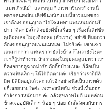
ทำเอาแฟน ๆ ฟินกันไปใหญ่ สำหรับนางเอกสาว
"แมท ภีรณีย์" และหนุ่ม " เกรท วรินทร" งานนี้
หลายคนสงสัน เลิฟซีนหนักแบบนี้สาวแมทของ
เราต้องขออนุญาต "ไฮโซแพท" แฟนหนุ่มก่อนรึ
ป่าว "ดีค่ะ ยิ่งใกล้จบยิ่งดีขึ้นเรื่อย ๆ เรื่องนี้เลิฟซีน
ดุเดือดเลย ไม่ดุเดือดค่ะ (หัวเราะ) อย่าซิ ที่บอกว่า
ต้องขออนุญาตแฟนแมทเลย ไม่จริงค่ะ เขาแซว
เล่นมากกว่า แฟนเราว่ายังไงบ้าง ก็ไม่ว่ายังไงค่ะ
เขาก็รู้ว่าทำงาน ถ้าเรามองในมุมคนดูแมทว่า เรา
ก็คงอยากดูฉากน่ารัก กุ๊กกิ๊กบ้างแหละ ก็ถือเป็น
ความฟินเล็ก ๆ ให้ได้ติดตามค่ะ เรียกว่าเราก็มีลิ
มิต มีลิมิตอยู่แล้วค่ะ แล้วอีกอย่างนึงเป็นเกรทด้ว
ยก็เลยสบายใจค่ะ เพราะสนิทกัน ช่วงนี้เห็นออก
กำลังกายหนักมาก ค่ะ กลัวสุขภาพไม่ดี แมทค่อน
ข้างเจออุบัติเล็ก ๆ น้อย ๆ บ่อย มันก็ส่งผลกับการ