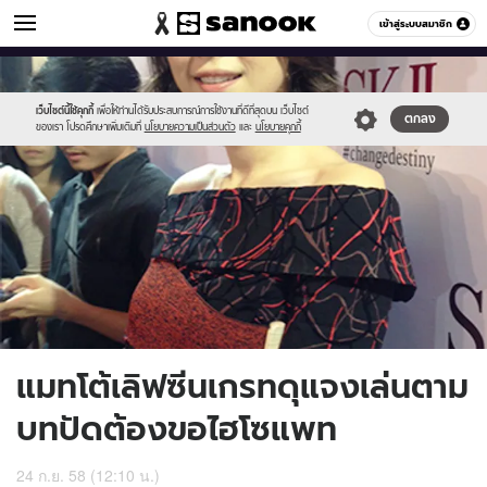
ข่าวบันเทิง
เข้าสู่ระบบสมาชิก
หมวดอื่นๆ
//s.isanook.com/ns/0/ud/374/1871090/648031-
Sanook
//s.isanook.com/sr/0/images/logo-
600
60
01.jpg
new-
sanook.png
เว็บไซต์นี้ใช้คุกกี้
เพื่อให้ท่านได้รับประสบการณ์การใช้งานที่ดีที่สุดบน เว็บไซต์
ตกลง
ของเรา โปรดศึกษาเพิ่มเติมที่
นโยบายความเป็นส่วนตัว
และ
นโยบายคุกกี้
แมทโต้เลิฟซีนเกรทดุแจงเล่นตาม
บทปัดต้องขอไฮโซแพท
24 ก.ย. 58 (12:10 น.)