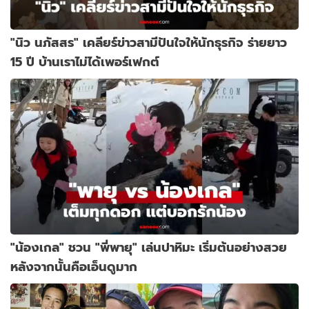
"นิว นภัสสร" เคลียร์ข่าวสามีปันใจให้นักธุรกิจ ร่ายยาว
15 ปี บ้านเราไม่ได้เพอร์เฟกต์
"น้องเกล" ชวน "พี่พายุ" เล่นปาหิมะ เริ่มต้นอย่างสวย
หลังจากนั้นคือเอ็นดูมาก