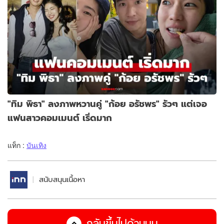
"ทิม พิธา" ลงภาพหวานคู่ "ก้อย อรัชพร" รัวๆ แต่เจอ
แฟนสาวคอมเมนต์ เริ่ดมาก
แท็ก :
บันเทิง
สนับสนุนเนื้อหา
กลับขึ้นไปด้านบน