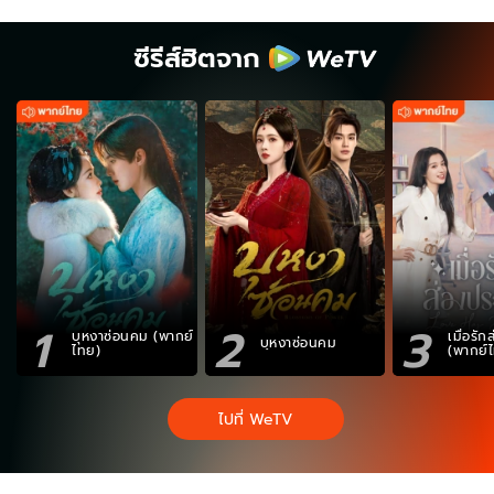
ซีรีส์ฮิตจาก
1
2
3
บุหงาซ่อนคม (พากย์
เมื่อรั
บุหงาซ่อนคม
ไทย)
(พากย์
ไปที่ WeTV