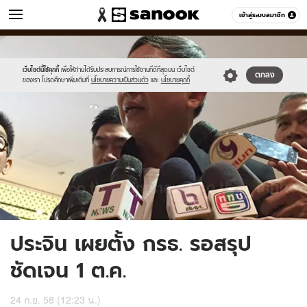
ข่าว
เข้าสู่ระบบสมาชิก
หมวดอื่นๆ
//s.isanook.com/ns/0/ud/374/1871070/648038-
Sanook
//s.isanook.com/sr/0/images/logo-
600
60
01.jpg
new-
sanook.png
เว็บไซต์นี้ใช้คุกกี้
เพื่อให้ท่านได้รับประสบการณ์การใช้งานที่ดีที่สุดบน เว็บไซต์
ตกลง
ของเรา โปรดศึกษาเพิ่มเติมที่
นโยบายความเป็นส่วนตัว
และ
นโยบายคุกกี้
ประจิน เผยตั้ง กรธ. รอสรุป
ชัดเจน 1 ต.ค.
24 ก.ย. 58 (12:23 น.)