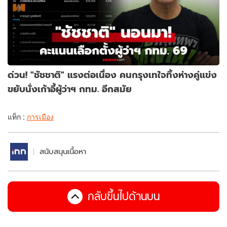
ด่วน! "ชัชชาติ" แรงต่อเนื่อง คนกรุงเทใจทิ้งห่างคู่แข่ง
ขยับนั่งเก้าอี้ผู้ว่าฯ กทม. อีกสมัย
แท็ก :
การเมือง
สนับสนุนเนื้อหา
กลับขึ้นไปด้านบน