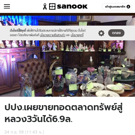
ข่าว
เข้าสู่ระบบสมาชิก
หมวดอื่นๆ
//s.isanook.com/ns/0/ud/374/1871022/648026-
Sanook
//s.isanook.com/sr/0/images/logo-
600
60
01.jpg
new-
sanook.png
เว็บไซต์นี้ใช้คุกกี้
เพื่อให้ท่านได้รับประสบการณ์การใช้งานที่ดีที่สุดบน เว็บไซต์
ตกลง
ของเรา โปรดศึกษาเพิ่มเติมที่
นโยบายความเป็นส่วนตัว
และ
นโยบายคุกกี้
ปปง.เผยขายทอดตลาดทรัพย์สู่
หลวง3วันได้6.9ล.
24 ก.ย. 58 (11:43 น.)