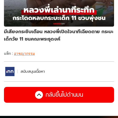
มีเสียงกระซิบเตือน หลวงพี่เปิดใจนาทีเฉียดตาย กระบะ
เด็กวัย 11 ชนคณะพระธุดงค์
แท็ก :
อาชญากรรม
สนับสนุนเนื้อหา
กลับขึ้นไปด้านบน