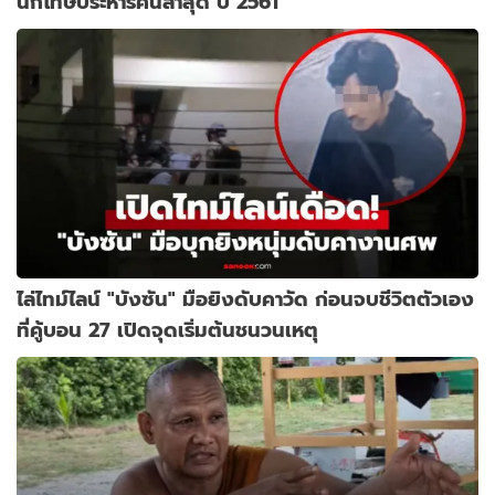
นักโทษประหารคนล่าสุด ปี 2561
ไล่ไทม์ไลน์ "บังซัน" มือยิงดับคาวัด ก่อนจบชีวิตตัวเอง
ที่คู้บอน 27 เปิดจุดเริ่มต้นชนวนเหตุ