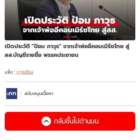
เปิดประวัติ "ป้อม ภาวุธ" จากเจ้าพ่ออีคอมเมิร์ซไทย สู่
สส.บัญชีรายชื่อ พรรคประชาชน
แท็ก :
การเมือง
สนับสนุนเนื้อหา
กลับขึ้นไปด้านบน