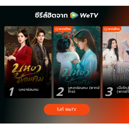
ซีรีส์ฮิตจาก
1
2
3
บุหงาซ่อนคม (พากย์
เมื่อรั
บุหงาซ่อนคม
ไทย)
(พากย์
ไปที่ WeTV