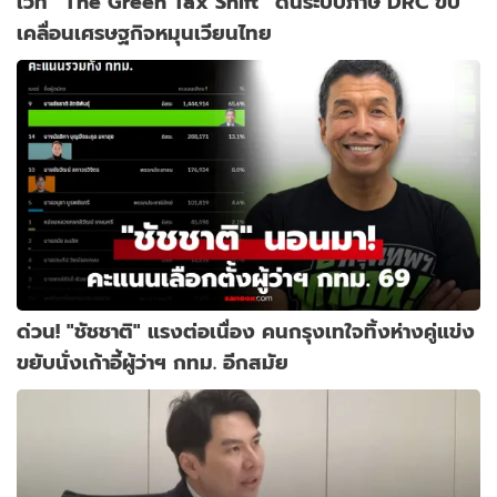
เวที “The Green Tax Shift” ดันระบบภาษี DRC ขับ
เคลื่อนเศรษฐกิจหมุนเวียนไทย
ด่วน! "ชัชชาติ" แรงต่อเนื่อง คนกรุงเทใจทิ้งห่างคู่แข่ง
ขยับนั่งเก้าอี้ผู้ว่าฯ กทม. อีกสมัย