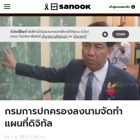
ข่าว
เข้าสู่ระบบสมาชิก
หมวดอื่นๆ
//s.isanook.com/ns/0/ud/374/1871014/648018-
Sanook
//s.isanook.com/sr/0/images/logo-
600
60
01.jpg
new-
sanook.png
เว็บไซต์นี้ใช้คุกกี้
เพื่อให้ท่านได้รับประสบการณ์การใช้งานที่ดีที่สุดบน เว็บไซต์
ตกลง
ของเรา โปรดศึกษาเพิ่มเติมที่
นโยบายความเป็นส่วนตัว
และ
นโยบายคุกกี้
กรมการปกครองลงนามจัดทำ
แผนที่ดิจิทัล
24 ก.ย. 58 (11:43 น.)