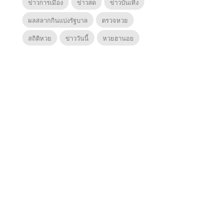
ข่าวการเมือง
ข่าวสด
ข่าวบันเทิง
ผลสลากกินแบ่งรัฐบาล
ตรวจหวย
สถิติหวย
ข่าววันนี้
หวยฮานอย