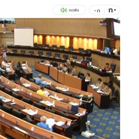
ก
สุขภาพ
+
ดูทีวี
-
ก
กดฟัง
เที่ยว-กิน
WeTV
Tasteful Thailand
Exclusive
Sanook Choice
นิยาย
ยลได้ที่
ร่วมงานกับเ