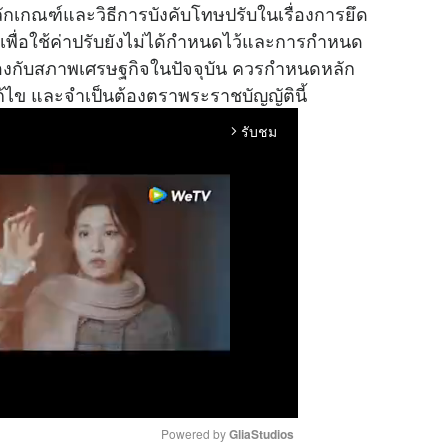
กเกณฑ์และวิธีการบังคับโทษปรับในเรื่องการยึด
น เพื่อใช้ค่าปรับยังไม่ได้กำหนดไว้และการกำหนด
้องกับสภาพเศรษฐกิจในปัจจุบัน ควรกำหนดหลัก
้ไข และจำเป็นต้องตราพระราชบัญญัตินี้
รับชม
arrow_forward_ios
Powered by 
GliaStudios