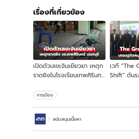
เรื่องที่เกี่ยวข้อง
เปิดตัวเลขเงินเยียวยา เหตุก
เวที “The
ราดยิงในโรงเรียนเทพศิรินทร์
Shift” ดัน
นนทบุรี รัฐบาลจ่ายเท่าไหร่?
เคลื่อนเศร
ไทย
การเมือง
สนับสนุนเนื้อหา