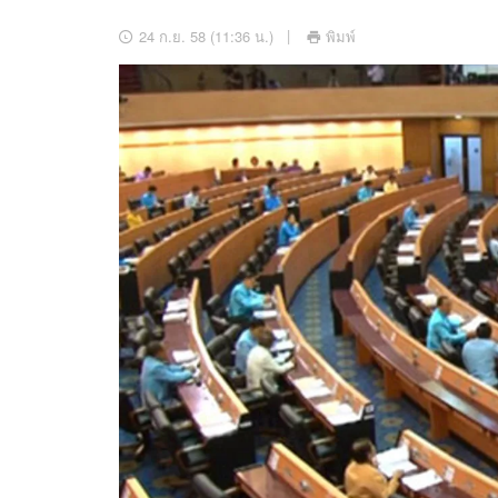
อัปเดตจีน
24 ก.ย. 58 (11:36 น.)
พิมพ์
เช็กข่าวชัวร์
ติดตามสนุกโซเชี
ดาวน์โหลดสนุกแอปฟรี
สงวนลิขสิทธิ์ ©
2569
บริษัท อิมเมจ ฟิวเจอร์ (ประเทศไทย) จำกัด