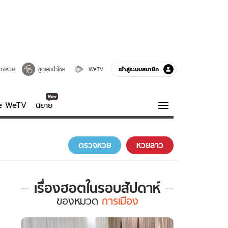
เข้าสู่ระบบสมาชิก
วจหวย
ขูดเลขนำโชค
WeTV
ve WeTV
นิยาย
รบรส
ความรู้รอบตัว
ตรวจหวย
หวยลาว
ฮาวทู
กูรู-รอบรู้
เรื่องฮอตในรอบสัปดาห์
เรื่อง
ของ
หมวด
การเมือง
ฮอต
ใน
รอบ