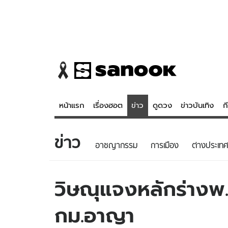
หน้าแรก
เรื่องฮอต
ข่าว
ดูดวง
ข่าวบันเทิง
ก
ข่าว
ข่าว
ดูดวง - 
อาชญากรรม
การเมือง
ต่างประเทศ
เรื่องฮอต
ดูดวง
ข่าว
หวยไทย
วิษณุแจงหลักร่างพ.
ข่าวบันเทิง
สถิติหวยไท
กม.อาญา
ข่าวกีฬา
หวยลาว
ข่าวเศรษฐกิจ