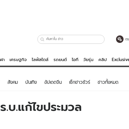
ตร
ีฬา
เศรษฐกิจ
ไลฟ์สไตล์
รถยนต์
ไอที
วัยรุ่น
คลิป
Exclusi
ตรวจหวย
ไลฟ์สไตล์
บันเทิงค
สังคม
บันเทิง
อัปเดตจีน
เช็กข่าวชัวร์
ข่าวทั้งหมด
ผู้หญิง
หนัง-ละคร
ผู้ชาย
เพลง
ร.บ.แก้ไขประมวล
ย
วัยรุ่น
เกมส์
ไอที
คลิป
รถยนต์
พอดแคสต์