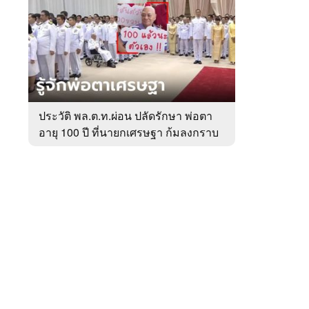
สัปดาห์
ของ
หมวด
การเมือง
 WeTV
ประวัติ พล.ต.ท.ผ่อน ปลัดรักษา พ่อตา
อายุ 100 ปี ที่นายกเศรษฐา ก้มลงกราบ
ติดต่อโฆษณา
ที่ตัก
tencentthbd
sales@tencent.co.th
รา
ร้องเรียนเนื้อหาไม่เหมาะสม
แนะนำติชม แจ้งปัญหาการใช้งาน