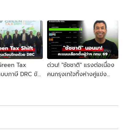
 Green Tax
ด่วน! "ชัชชาติ" แรงต่อเนื่อง
ระบบภาษี DRC ขับ
คนกรุงเทใจทิ้งห่างคู่แข่ง
ษฐกิจหมุนเวียน
ขยับนั่งเก้าอี้ผู้ว่าฯ กทม. อีก
สมัย