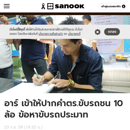
ข่าว
เข้าสู่ระบบสมาชิก
หมวดอื่นๆ
//s.isanook.com/ns/0/ud/374/1870750/6.jpg
Sanook
//s.isanook.com/sr/0/images/logo-
600
60
new-
sanook.png
เว็บไซต์นี้ใช้คุกกี้
เพื่อให้ท่านได้รับประสบการณ์การใช้งานที่ดีที่สุดบน เว็บไซต์
ตกลง
ของเรา โปรดศึกษาเพิ่มเติมที่
นโยบายความเป็นส่วนตัว
และ
นโยบายคุกกี้
อาร์ เข้าให้ปากคำตร.ขับรถชน 10
ล้อ ข้อหาขับรถประมาท
23 ก.ย. 58 (19:32 น.)