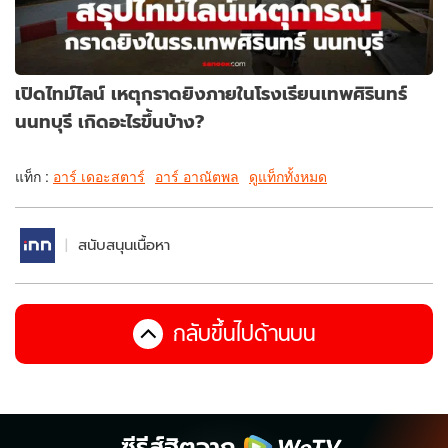
เปิดไทม์ไลน์ เหตุกราดยิงภายในโรงเรียนเทพศิรินทร์
นนทบุรี เกิดอะไรขึ้นบ้าง?
แท็ก :
อาร์ เดอะสตาร์
อาร์ อาณัตพล
ดูแท็กทั้งหมด
สนับสนุนเนื้อหา
กลับขึ้นไปด้านบน
ซีรีส์ฮิตจาก