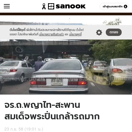
ข่าว
เข้าสู่ระบบสมาชิก
หมวดอื่นๆ
//s.isanook.com/ns/0/ud/374/1870734/647916-
Sanook
//s.isanook.com/sr/0/images/logo-
600
60
01.jpg
new-
sanook.png
เว็บไซต์นี้ใช้คุกกี้
เพื่อให้ท่านได้รับประสบการณ์การใช้งานที่ดีที่สุดบน เว็บไซต์
ตกลง
ของเรา โปรดศึกษาเพิ่มเติมที่
นโยบายความเป็นส่วนตัว
และ
นโยบายคุกกี้
จร.ถ.พญาไท-สะพาน
สมเด็จพระปิ่นเกล้ารถมาก
23 ก.ย. 58 (19:01 น.)