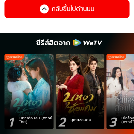
กลับขึ้นไปด้านบน
ซีรีส์ฮิตจาก
1
2
3
บุหงาซ่อนคม (พากย์
เมื่อรั
บุหงาซ่อนคม
ไทย)
(พากย์