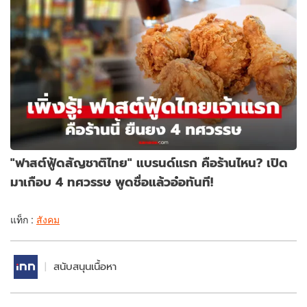
"ฟาสต์ฟู้ดสัญชาติไทย" แบรนด์แรก คือร้านไหน? เปิด
มาเกือบ 4 ทศวรรษ พูดชื่อแล้วอ๋อทันที!
แท็ก :
สังคม
สนับสนุนเนื้อหา