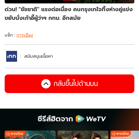
ด่วน! "ชัชชาติ" แรงต่อเนื่อง คนกรุงเทใจทิ้งห่างคู่แข่ง
ขยับนั่งเก้าอี้ผู้ว่าฯ กทม. อีกสมัย
แท็ก :
การเมือง
สนับสนุนเนื้อหา
กลับขึ้นไปด้านบน
ซีรีส์ฮิตจาก