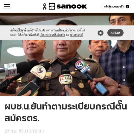
ข่าว
เข้าสู่ระบบสมาชิก
หมวดอื่นๆ
//s.isanook.com/ns/0/ud/374/1870554/647851-
Sanook
//s.isanook.com/sr/0/images/logo-
600
60
01.jpg
new-
sanook.png
เว็บไซต์นี้ใช้คุกกี้
เพื่อให้ท่านได้รับประสบการณ์การใช้งานที่ดีที่สุดบน เว็บไซต์
ตกลง
ของเรา โปรดศึกษาเพิ่มเติมที่
นโยบายความเป็นส่วนตัว
และ
นโยบายคุกกี้
ผบช.น.ยันทำตามระเบียบกรณีตั๊น
สมัครตร.
23 ก.ย. 58 (16:12 น.)