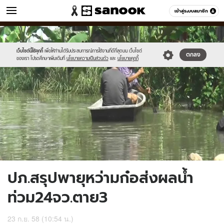
ข่าว
เข้าสู่ระบบสมาชิก
หมวดอื่นๆ
//s.isanook.com/ns/0/ud/374/1870302/647758-
Sanook
//s.isanook.com/sr/0/images/logo-
600
60
01.jpg
new-
sanook.png
เว็บไซต์นี้ใช้คุกกี้
เพื่อให้ท่านได้รับประสบการณ์การใช้งานที่ดีที่สุดบน เว็บไซต์
ตกลง
ของเรา โปรดศึกษาเพิ่มเติมที่
นโยบายความเป็นส่วนตัว
และ
นโยบายคุกกี้
ปภ.สรุปพายุหว่ามก๋อส่งผลน้ำ
ท่วม24จว.ตาย3
23 ก.ย. 58 (10:54 น.)