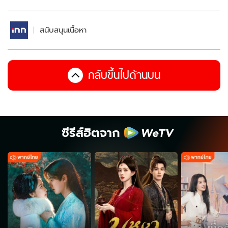
สนับสนุนเนื้อหา
กลับขึ้นไปด้านบน
ซีรีส์ฮิตจาก