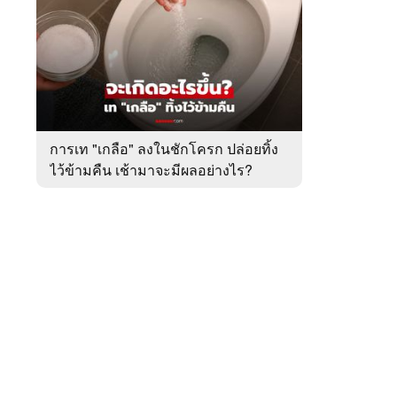
สัปดาห์
ของ
หมวด
ต่าง
 WeTV
ประเทศ
การเท "เกลือ" ลงในชักโครก ปล่อยทิ้ง
ไว้ข้ามคืน เช้ามาจะมีผลอย่างไร?
ติดต่อโฆษณา
tencentthbd
sales@tencent.co.th
รา
ร้องเรียนเนื้อหาไม่เหมาะสม
แนะนำติชม แจ้งปัญหาการใช้งาน