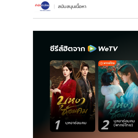
สนับสนุนเนื้อหา
ซีรีส์ฮิตจาก
1
2
บุหงาซ่อนคม
บุหงาซ่อนคม
(พากย์ไทย)