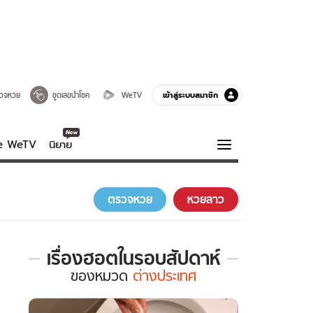
เข้าสู่ระบบสมาชิก
วจหวย
ขูดเลขนำโชค
WeTV
ve WeTV
นิยาย
รบรส
ความรู้รอบตัว
ตรวจหวย
หวยลาว
ฮาวทู
กูรู-รอบรู้
เรื่องฮอตในรอบสัปดาห์
เรื่อง
ของ
หมวด
ต่างประเทศ
ฮอต
ใน
รอบ