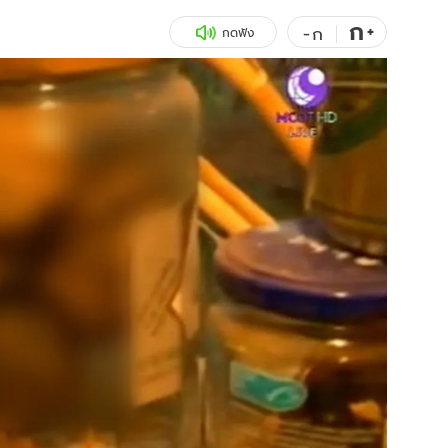
ก
สุขภาพ
+
ดูทีวี
-
ก
กดฟัง
เที่ยว-กิน
WeTV
Tasteful Thailand
Exclusive
Sanook Choice
นิยาย
ยลได้ที่
ร่วมงานกับเ