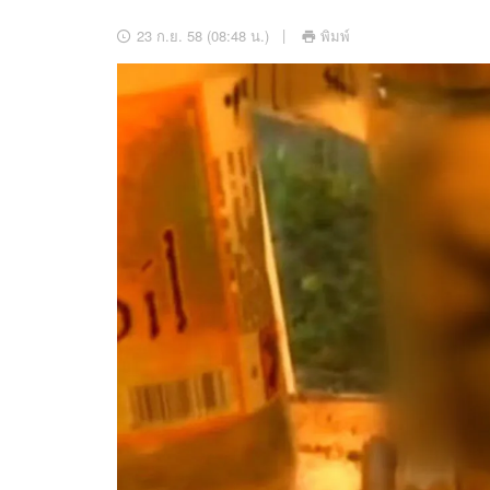
อัปเดตจีน
23 ก.ย. 58 (08:48 น.)
พิมพ์
เช็กข่าวชัวร์
ติดตามสนุกโซเชี
ดาวน์โหลดสนุกแอปฟรี
สงวนลิขสิทธิ์ ©
2569
บริษัท อิมเมจ ฟิวเจอร์ (ประเทศไทย) จำกัด