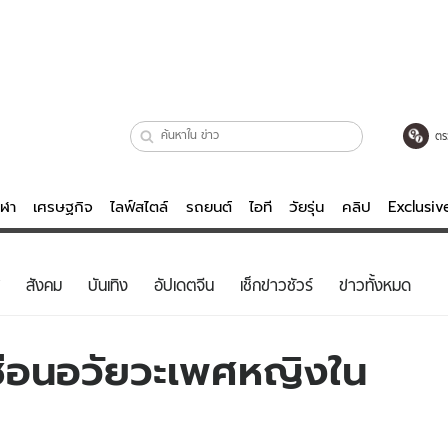
ตร
ีฬา
เศรษฐกิจ
ไลฟ์สไตล์
รถยนต์
ไอที
วัยรุ่น
คลิป
Exclusi
ตรวจหวย
ไลฟ์สไตล์
บันเทิงค
สังคม
บันเทิง
อัปเดตจีน
เช็กข่าวชัวร์
ข่าวทั้งหมด
ผู้หญิง
หนัง-ละคร
ผู้ชาย
เพลง
ซ่อนอวัยวะเพศหญิงใน
ย
วัยรุ่น
เกมส์
ไอที
คลิป
รถยนต์
พอดแคสต์