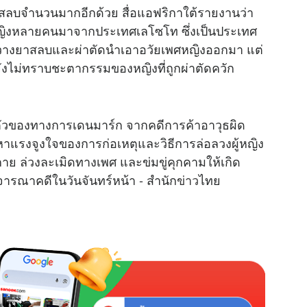
าสลบจำนวนมากอีกด้วย สื่อแอฟริกาใต้รายงานว่า
ู้หญิงหลายคนมาจากประเทศเลโซโท ซึ่งเป็นประเทศ
ารวางยาสลบและผ่าตัดนำเอาอวัยเพศหญิงออกมา แต่
ยังไม่ทราบชะตากรรมของหญิงที่ถูกผ่าตัดควัก
รตัวของทางการเดนมาร์ก จากคดีการค้าอาวุธผิด
นหาแรงจูงใจของการก่อเหตุและวิธีการล่อลวงผู้หญิง
กาย ล่วงละเมิดทางเพศ และข่มขู่คุกคามให้เกิด
ิจารณาคดีในวันจันทร์หน้า - สำนัก
ข่าว
ไทย