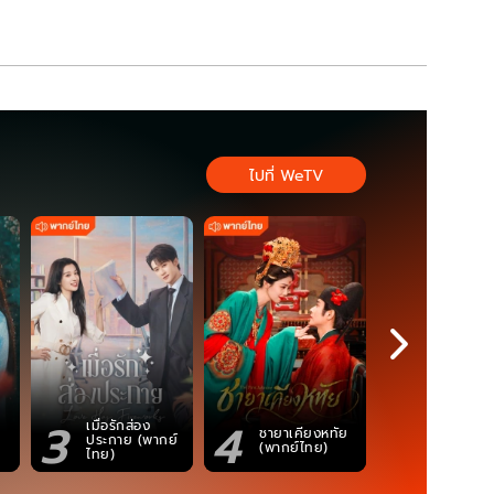
ไปที่ WeTV
3
4
5
เมื่อรักส่อง
ตำนานจอม
ชายาเคียงหทัย
ประกาย (พากย์
ภูตถังซาน
(พากย์ไทย)
ไทย)
(พากย์ไท