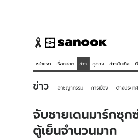
หน้าแรก
เรื่องฮอต
ข่าว
ดูดวง
ข่าวบันเทิง
ก
ข่าว
ข่าว
ดูดวง - 
อาชญากรรม
การเมือง
ต่างประเทศ
เรื่องฮอต
ดูดวง
ข่าว
หวยไทย
จับชายเดนมาร์กซุก
ข่าวบันเทิง
สถิติหวยไท
ตู้เย็นจำนวนมาก
ข่าวกีฬา
หวยลาว
ข่าวเศรษฐกิจ