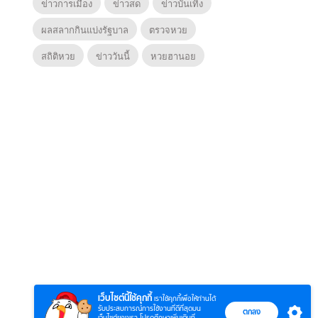
ข่าวการเมือง
ข่าวสด
ข่าวบันเทิง
ผลสลากกินแบ่งรัฐบาล
ตรวจหวย
สถิติหวย
ข่าววันนี้
หวยฮานอย
6
7
8
ยุทธ์
หากวินาทีนั้นไม่
หากวินาทีนั้นไม่
โลกอั
พบเธอ (พากย์
พบเธอ
แบบ (
ย)
ไทย)
เว็บไซต์นี้ใช้คุกกี้
เราใช้คุกกี้เพื่อให้ท่านได้
รับประสบการณ์การใช้งานที่ดีที่สุดบน
ตกลง
เว็บไซต์ของเรา โปรดศึกษาเพิ่มเติมที่