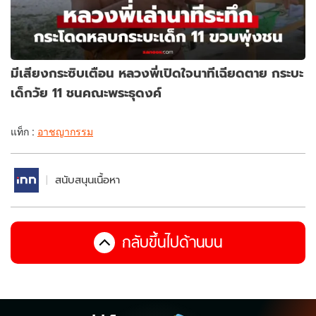
มีเสียงกระซิบเตือน หลวงพี่เปิดใจนาทีเฉียดตาย กระบะ
เด็กวัย 11 ชนคณะพระธุดงค์
แท็ก :
อาชญากรรม
สนับสนุนเนื้อหา
กลับขึ้นไปด้านบน