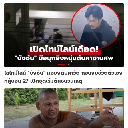
ไล่ไทม์ไลน์ "บังซัน" มือยิงดับคาวัด ก่อนจบชีวิตตัวเอง
ที่คู้บอน 27 เปิดจุดเริ่มต้นชนวนเหตุ