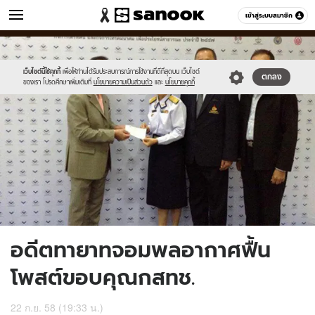
ข่าว
เข้าสู่ระบบสมาชิก
หมวดอื่นๆ
//s.isanook.com/ns/0/ud/374/1870150/647681-
Sanook
//s.isanook.com/sr/0/images/logo-
600
60
02.jpg
new-
sanook.png
เว็บไซต์นี้ใช้คุกกี้
เพื่อให้ท่านได้รับประสบการณ์การใช้งานที่ดีที่สุดบน เว็บไซต์
ตกลง
ของเรา โปรดศึกษาเพิ่มเติมที่
นโยบายความเป็นส่วนตัว
และ
นโยบายคุกกี้
อดีตทายาทจอมพลอากาศฟื้น
โพสต์ขอบคุณกสทช.
22 ก.ย. 58 (19:33 น.)