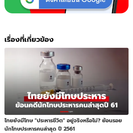
เรื่องที่เกี่ยวข้อง
ไทยยังมีโทษ "ประหารชีวิต" อยู่จริงหรือไม่? ย้อนรอย
นักโทษประหารคนล่าสุด ปี 2561