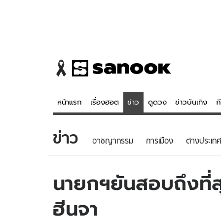
หน้าแรก
เรื่องฮอต
ข่าว
ดูดวง
ข่าวบันเทิง
ก
ข่าว
ข่าว
ดูดวง - 
อาชญากรรม
การเมือง
ต่างประเทศ
เรื่องฮอต
ดูดวง
ข่าว
หวยไทย
นายกฯยันสอบถึงที่ส
ข่าวบันเทิง
สถิติหวยไท
ฮีนจา
ข่าวกีฬา
หวยลาว
ข่าวเศรษฐกิจ