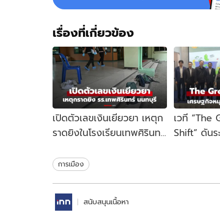
เรื่องที่เกี่ยวข้อง
เปิดตัวเลขเงินเยียวยา เหตุก
เวที “The
ราดยิงในโรงเรียนเทพศิรินทร์
Shift” ดัน
นนทบุรี รัฐบาลจ่ายเท่าไหร่?
เคลื่อนเศร
ไทย
การเมือง
สนับสนุนเนื้อหา