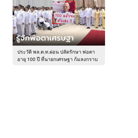
สัปดาห์
ของ
หมวด
การเมือง
 WeTV
ประวัติ พล.ต.ท.ผ่อน ปลัดรักษา พ่อตา
อายุ 100 ปี ที่นายกเศรษฐา ก้มลงกราบ
ติดต่อโฆษณา
ที่ตัก
tencentthbd
sales@tencent.co.th
รา
ร้องเรียนเนื้อหาไม่เหมาะสม
แนะนำติชม แจ้งปัญหาการใช้งาน