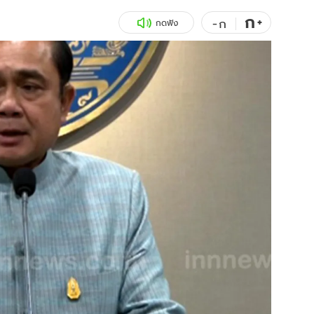
ก
สุขภาพ
+
ดูทีวี
-
ก
กดฟัง
เที่ยว-กิน
WeTV
Tasteful Thailand
Exclusive
Sanook Choice
นิยาย
ยลได้ที่
ร่วมงานกับเ