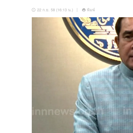
อัปเดตจีน
22 ก.ย. 58 (16:13 น.)
พิมพ์
เช็กข่าวชัวร์
ติดตามสนุกโซเชี
ดาวน์โหลดสนุกแอปฟรี
สงวนลิขสิทธิ์ ©
2569
บริษัท อิมเมจ ฟิวเจอร์ (ประเทศไทย) จำกัด