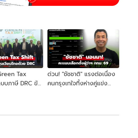
 Green Tax
ด่วน! "ชัชชาติ" แรงต่อเนื่อง
ระบบภาษี DRC ขับ
คนกรุงเทใจทิ้งห่างคู่แข่ง
ษฐกิจหมุนเวียน
ขยับนั่งเก้าอี้ผู้ว่าฯ กทม. อีก
สมัย