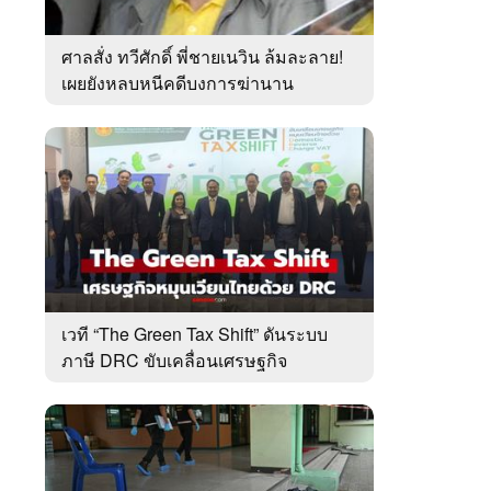
ศาลสั่ง ทวีศักดิ์ พี่ชายเนวิน ล้มละลาย!
เผยยังหลบหนีคดีบงการฆ่านาน
เกือบ10ปี
เวที “The Green Tax Shift” ดันระบบ
ภาษี DRC ขับเคลื่อนเศรษฐกิจ
หมุนเวียนไทย