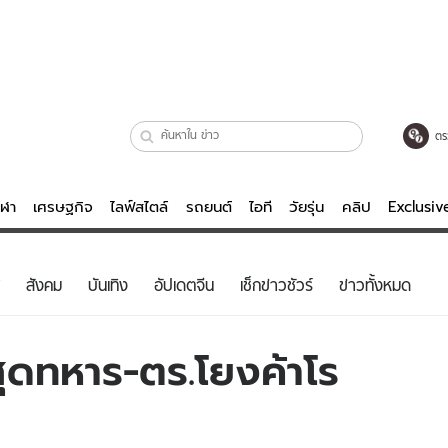
ตร
ีฬา
เศรษฐกิจ
ไลฟ์สไตล์
รถยนต์
ไอที
วัยรุ่น
คลิป
Exclusi
ตรวจหวย
ไลฟ์สไตล์
บันเทิงค
สังคม
บันเทิง
อัปเดตจีน
เช็กข่าวชัวร์
ข่าวทั้งหมด
ผู้หญิง
หนัง-ละคร
ผู้ชาย
เพลง
ุดทหาร-ตร.โยงค้าโร
ย
วัยรุ่น
เกมส์
ไอที
คลิป
รถยนต์
พอดแคสต์