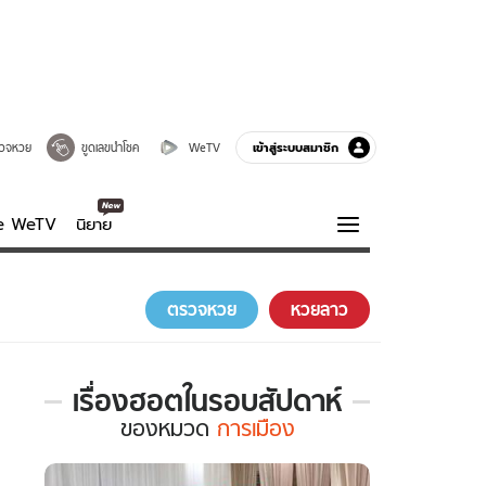
เข้าสู่ระบบสมาชิก
วจหวย
ขูดเลขนำโชค
WeTV
ve WeTV
นิยาย
รบรส
ความรู้รอบตัว
ตรวจหวย
หวยลาว
ฮาวทู
กูรู-รอบรู้
เรื่องฮอตในรอบสัปดาห์
เรื่อง
ของ
หมวด
การเมือง
ฮอต
ใน
รอบ