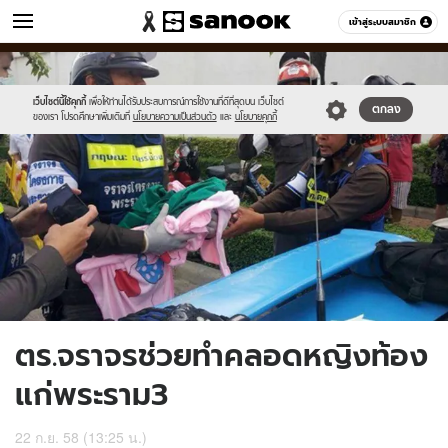
ข่าว
เข้าสู่ระบบสมาชิก
หมวดอื่นๆ
//s.isanook.com/ns/0/ud/373/1869798/647555-
Sanook
//s.isanook.com/sr/0/images/logo-
600
60
01.jpg
new-
sanook.png
เว็บไซต์นี้ใช้คุกกี้
เพื่อให้ท่านได้รับประสบการณ์การใช้งานที่ดีที่สุดบน เว็บไซต์
ตกลง
ของเรา โปรดศึกษาเพิ่มเติมที่
นโยบายความเป็นส่วนตัว
และ
นโยบายคุกกี้
ตร.จราจรช่วยทำคลอดหญิงท้อง
แก่พระราม3
22 ก.ย. 58 (13:25 น.)