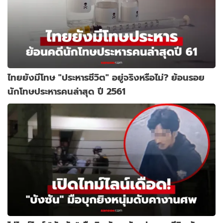
ไทยยังมีโทษ "ประหารชีวิต" อยู่จริงหรือไม่? ย้อนรอย
นักโทษประหารคนล่าสุด ปี 2561