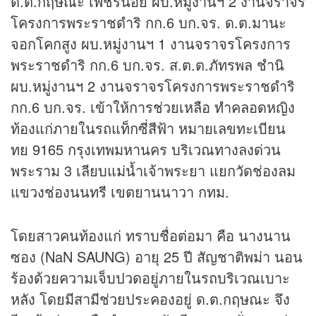
ด.ต.กฤษณะ เพชรน้อย ผบ.หมู่งานฯ 2 งานจราจร
โครงการพระราชดำริ กก.6 บก.จร. ด.ต.มานะ
จอกโคกสูง ผบ.หมู่งานฯ 1 งานจราจรโครงการ
พระราชดำริ กก.6 บก.จร. ส.ต.ต.ภัทรพล ชำนิ
ผบ.หมู่งานฯ 2 งานจราจรโครงการพระราชดำริ
กก.6 บก.จร. เข้าให้การช่วยเหลือ ทำคลอดหญิง
ท้องแก่ภายในรถแท็กซี่สีฟ้า หมายเลขทะเบียน
ทย 9165 กรุงเทพมหานคร บริเวณทางลงด่วน
พระราม 3 เลียบแม่น้ำเจ้าพระยา แยกวัดช่องลม
แขวงช่องนนทรี เขตยานนาวา กทม.
โดยสาวคนท้องแก่ ทราบชื่อต่อมา คือ นางนาน
ซอง (NaN SAUNG) อายุ 25 ปี สัญชาติพม่า นอน
ร้องด้วยความเจ็บปวดอยู่ภายในรถบริเวณเบาะ
หลัง โดยมีสามีช่วยประคองอยู่ ด.ต.กฤษณะ จึง