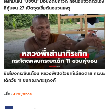
ไล่ไทม์ไลน์ "บังซัน" มือยิงดับคาวัด ก่อนจบชีวิตตัวเอง
ที่คู้บอน 27 เปิดจุดเริ่มต้นชนวนเหตุ
มีเสียงกระซิบเตือน หลวงพี่เปิดใจนาทีเฉียดตาย กระบะ
เด็กวัย 11 ชนคณะพระธุดงค์
แท็ก :
อาชญากรรม