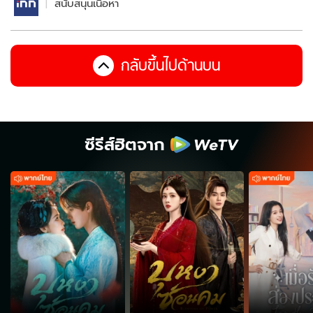
สนับสนุนเนื้อหา
กลับขึ้นไปด้านบน
ซีรีส์ฮิตจาก