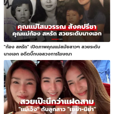
"ก้อง สหรัถ" เปิดภาพคุณแม่สมัยสาวๆ สวยระดับ
นางเอก อดีตบิ๊กบอสวงการโฆษณา