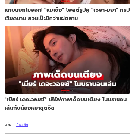
แทบแยกไม่ออก! "แม่เจ็ง" โพสต์รูปคู่ "เซย่า-มิย่า" ทริป
เวียดนาม สวยเป๊ะนึกว่าแฝดสาม
"เบียร์ เดอะวอยซ์" เสิร์ฟภาพเด็ดบนเตียง โนบรานอน
เล่นกับน้องหมาสุดชิล
แท็ก :
บันเทิง