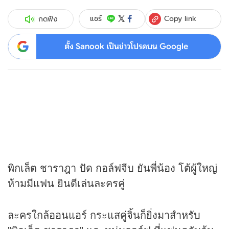
Copy link
แชร์
กดฟัง
ตั้ง Sanook เป็นข่าวโปรดบน Google
พิกเล็ต ชาราฎา ปัด กอล์ฟจีบ ยันพี่น้อง โต้ผู้ใหญ่
ห้ามมีแฟน ยินดีเล่นละครคู่
ละครใกล้ออนแอร์ กระแสคู่จิ้นก็ยิ่งมาสำหรับ