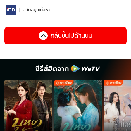
สนับสนุนเนื้อหา
กลับขึ้นไปด้านบน
ซีรีส์ฮิตจาก