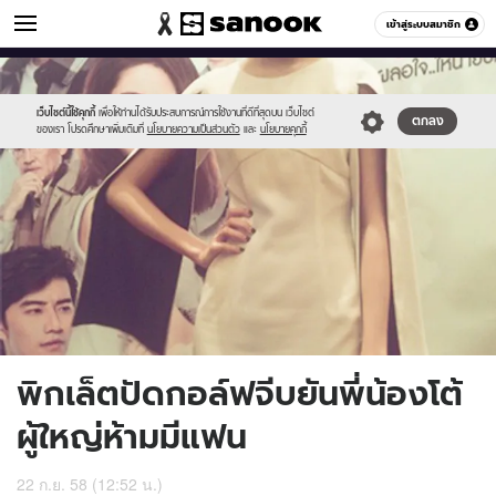
ข่าวบันเทิง
เข้าสู่ระบบสมาชิก
หมวดอื่นๆ
//s.isanook.com/ns/0/ud/373/1869770/647543-
Sanook
//s.isanook.com/sr/0/images/logo-
600
60
01.jpg
new-
sanook.png
เว็บไซต์นี้ใช้คุกกี้
เพื่อให้ท่านได้รับประสบการณ์การใช้งานที่ดีที่สุดบน เว็บไซต์
ตกลง
ของเรา โปรดศึกษาเพิ่มเติมที่
นโยบายความเป็นส่วนตัว
และ
นโยบายคุกกี้
พิกเล็ตปัดกอล์ฟจีบยันพี่น้องโต้
ผู้ใหญ่ห้ามมีแฟน
22 ก.ย. 58 (12:52 น.)