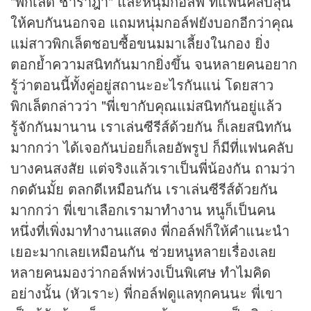
"พิกเล็ต ชาราฎา" และหนุ่มกอล์ฟ ที่แฟนคลับลุ้น
ให้คบกันนอกจอ แถมหนุ่มกอล์ฟยังบอกอีกว่าคุณ
แม่สาวพิกเล็ตชอบซื้อขนมมาเลี้ยงในกอง ยิ่ง
ตอกย้ำความสนิทกันมากยิ่งขึ้น จนหลายคนอยาก
รู้ว่าตอนนี้ทั้งคู่อยู่สถานะอะไรกันแน่ โดยสาว
พิกเล็ตกล่าวว่า "พี่เขากับคุณแม่สนิทกันอยู่แล้ว
รู้จักกันมานาน เราเล่นซีรีส์ด้วยกัน ก็เลยสนิทกัน
มากกว่า ได้เจอกันบ่อยก็เลยอัพรูป ก็มีที่แฟนคลับ
บางคนสงสัย แต่จริงแล้วเราเป็นพี่น้องกัน ถามว่า
กดดันมั้ย ตลกดีเหมือนกัน เราเล่นซีรีส์ด้วยกัน
มากกว่า พี่เขาเลือกเรามาทำงาน หนูก็เป็นคน
หนึ่งที่เพิ่งมาทำงานแสดง พี่กอล์ฟก็ให้คำแนะนำ
เยอะมากเลยเหมือนกัน ช่วยหนูหลายเรื่องเลย
หลายคนมองว่ากอล์ฟห่วงเป็นพิเศษ ทำไมคิด
อย่างนั้น (หัวเราะ) พี่กอล์ฟดูแลทุกคนนะ พี่เขา