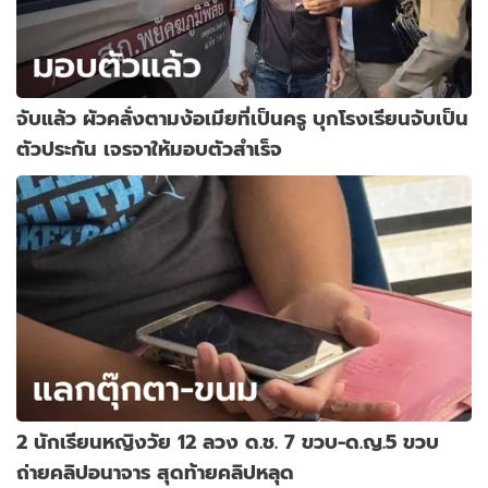
จับแล้ว ผัวคลั่งตามง้อเมียที่เป็นครู บุกโรงเรียนจับเป็น
ตัวประกัน เจรจาให้มอบตัวสำเร็จ
2 นักเรียนหญิงวัย 12 ลวง ด.ช. 7 ขวบ-ด.ญ.5 ขวบ
ถ่ายคลิปอนาจาร สุดท้ายคลิปหลุด