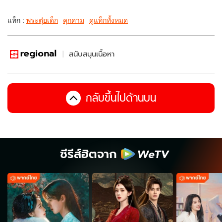
แท็ก :
พระตุ๋ยเด็ก
คุกคาม
ดูแท็กทั้งหมด
สนับสนุนเนื้อหา
กลับขึ้นไปด้านบน
ซีรีส์ฮิตจาก