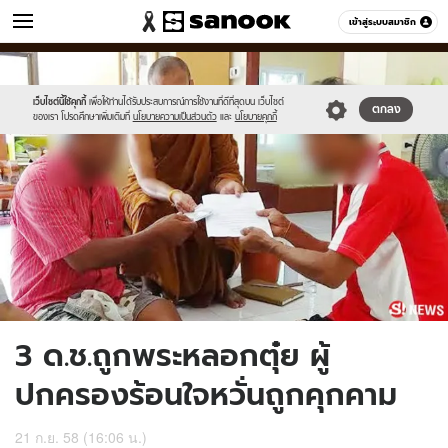
ข่าว
เข้าสู่ระบบสมาชิก
หมวดอื่นๆ
//s.isanook.com/ns/0/ud/373/1869286/53.jpg
Sanook
//s.isanook.com/sr/0/images/logo-
600
60
new-
sanook.png
เว็บไซต์นี้ใช้คุกกี้
เพื่อให้ท่านได้รับประสบการณ์การใช้งานที่ดีที่สุดบน เว็บไซต์
ตกลง
ของเรา โปรดศึกษาเพิ่มเติมที่
นโยบายความเป็นส่วนตัว
และ
นโยบายคุกกี้
3 ด.ช.ถูกพระหลอกตุ๋ย ผู้
ปกครองร้อนใจหวั่นถูกคุกคาม
21 ก.ย. 58 (16:06 น.)