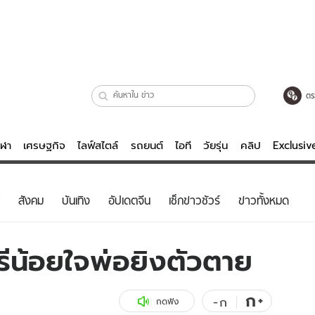
ตร
ีฬา
เศรษฐกิจ
ไลฟ์สไตล์
รถยนต์
ไอที
วัยรุ่น
คลิป
Exclusi
ตรวจหวย
ไลฟ์สไตล์
บันเทิงค
สังคม
บันเทิง
อัปเดตจีน
เช็กข่าวชัวร์
ข่าวทั้งหมด
ผู้หญิง
หนัง-ละคร
ผู้ชาย
เพลง
ีน้อยใจพ่อยิงตัวตาย
ย
วัยรุ่น
เกมส์
ไอที
คลิป
ก
+
-
ก
กดฟัง
รถยนต์
พอดแคสต์