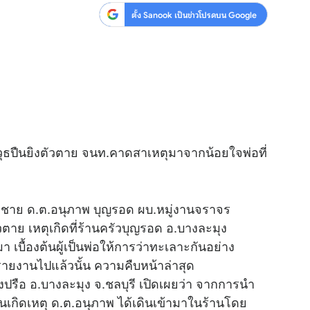
ตั้ง Sanook เป็นข่าวโปรดบน Google
วุธปืนยิงตัวตาย จนท.คาดสาเหตุมาจากน้อยใจพ่อที่
กชาย ด.ต.อนุภาพ บุญรอด ผบ.หมู่งานจราจร
วตาย เหตุเกิดที่ร้านครัวบุญรอด อ.บางละมุง
มา เบื้องต้นผู้เป็นพ่อให้การว่าทะเลาะกันอย่าง
่รายงานไปแล้วนั้น ความคืบหน้าล่าสุด
รือ อ.บางละมุง จ.ชลบุรี เปิดเผยว่า จากการนำ
กิดเหตุ ด.ต.อนุภาพ ได้เดินเข้ามาในร้านโดย