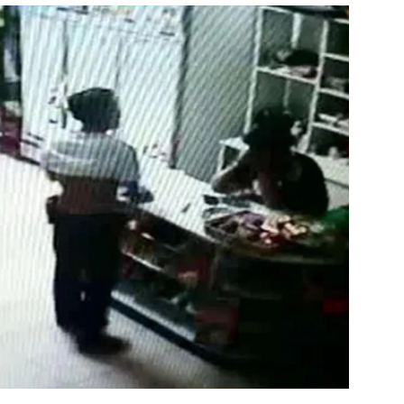
สุขภาพ
ดูทีวี
เที่ยว-กิน
WeTV
Tasteful Thailand
Exclusive
Sanook Choice
นิยาย
ยลได้ที่
ร่วมงานกับเ