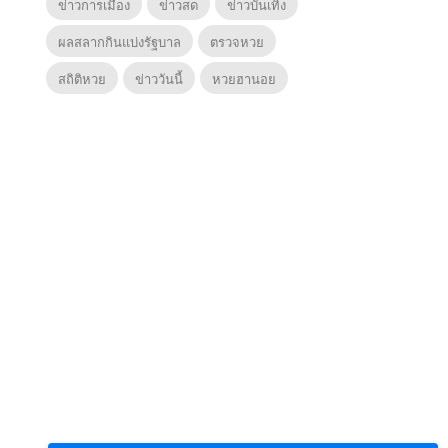
ข่าวการเมือง
ข่าวสด
ข่าวบันเทิง
ผลสลากกินแบ่งรัฐบาล
ตรวจหวย
สถิติหวย
ข่าววันนี้
หวยฮานอย
6
7
8
ยุทธ์
หากวินาทีนั้นไม่
ซอโซ่ล่ามธีร์
มหาศึ
พบเธอ (พากย์
(Uncut Ver.)
(พากย