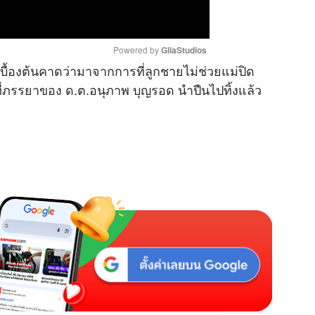
Powered by 
GliaStudios
บื้องต้นคาดว่ามาจากการที่ลูกชายไม่ช่วยแม่ปิด
งที่ภรรยาของ ด.ต.อนุภาพ บุญรอด นำปืนไปทิ้งแล้ว
M
u
t
e