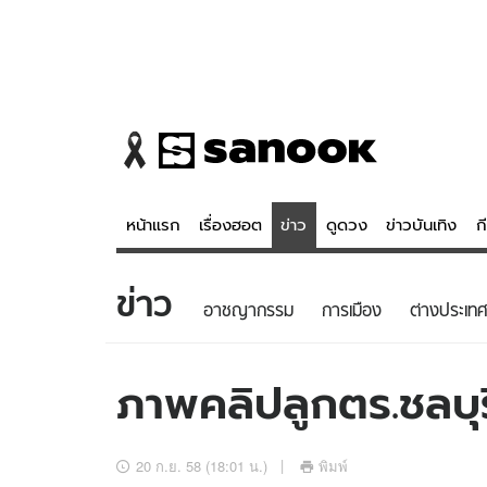
หน้าแรก
เรื่องฮอต
ข่าว
ดูดวง
ข่าวบันเทิง
ก
ข่าว
ข่าว
ดูดวง - 
อาชญากรรม
การเมือง
ต่างประเทศ
เรื่องฮอต
ดูดวง
ข่าว
หวยไทย
ภาพคลิปลูกตร.ชลบุร
ข่าวบันเทิง
สถิติหวยไท
ข่าวกีฬา
หวยลาว
20 ก.ย. 58 (18:01 น.)
พิมพ์
ข่าวเศรษฐกิจ