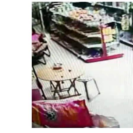
อัปเดตจีน
เช็กข่าวชัวร์
ติดตามสนุกโซเชี
ดาวน์โหลดสนุกแอปฟรี
สงวนลิขสิทธิ์ ©
2569
บริษัท อิมเมจ ฟิวเจอร์ (ประเทศไทย) จำกัด