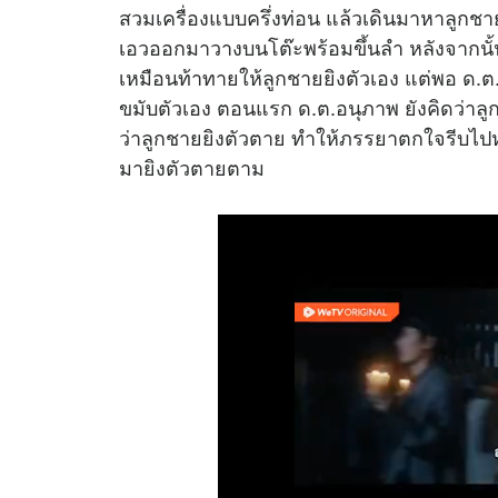
สวมเครื่องแบบครึ่งท่อน แล้วเดินมาหาลูกชายที่
เอวออกมาวางบนโต๊ะพร้อมขึ้นลำ หลังจากนั้น
เหมือนท้าทายให้ลูกชายยิงตัวเอง แต่พอ ด.ต.อ
ขมับตัวเอง ตอนแรก ด.ต.อนุภาพ ยังคิดว่าลู
ว่าลูกชายยิงตัวตาย ทำให้ภรรยาตกใจรีบไปห
มายิงตัวตายตาม