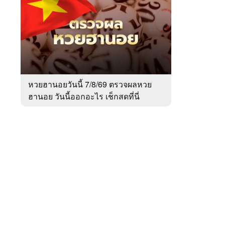
สัปดาห์
ของ
Sanook
ข่าว
 WeTV
หวยฮานอยวันนี้ 7/8/69 ตรวจผลหวย
ฮานอย วันนี้ออกอะไร เช็กสดที่นี่
ติดต่อโฆษณา
tencentthbd
sales@tencent.co.th
รา
ร้องเรียนเนื้อหาไม่เหมาะสม
แนะนำติชม แจ้งปัญหาการใช้งาน