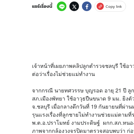
แชร์เรื่องนี้
Copy link
เจ้าหน้าที่เผยภาพ
คลิป
ลูกตำรวจชลบุรี ใช้อา
ต่อว่าเรื่องไม่ช่วยแม่ทำงาน
จากกรณี นายทศวรรษ บุญรอด อายุ 21 ปี ลู
สภ.เมืองพัทยา ใช้อาวุธปืนขนาด 9 มม. ยิงตั
จ.ชลบุรี เมื่อกลางดึกวันที่ 19 กันยายนที่ผ่าน
รุนแรงเรื่องที่ลูกชายไม่ทำงานช่วยแม่ตามที
พ.ต.อ.ปราโมทย์ งามประดิษฐ์ ผกก.สภ.หนองป
ภาพจากกล้องวงจรปิดมาตรวจสอบพบว่า ก่อนเ