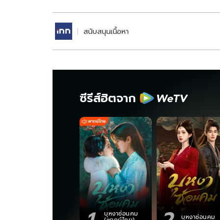
สนับสนุนเนื้อหา
ซีรีส์ฮิตจาก
1
2
บุหงาซ่อนคม
บุหงาซ่อนคม
(พากย์ไทย)