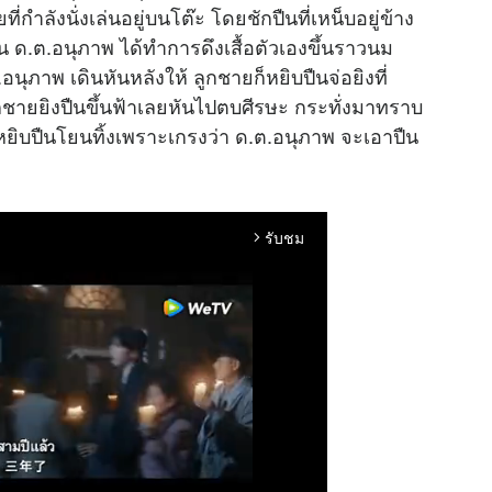
กำลังนั่งเล่นอยู่บนโต๊ะ โดยชักปืนที่เหน็บอยู่ข้าง
 ด.ต.อนุภาพ ได้ทำการดึงเสื้อตัวเองขึ้นราวนม
นุภาพ เดินหันหลังให้ ลูกชายก็หยิบปืนจ่อยิงที่
กชายยิงปืนขึ้นฟ้าเลยหันไปตบศีรษะ กระทั่งมาทราบ
ยิบปืนโยนทิ้งเพราะเกรงว่า ด.ต.อนุภาพ จะเอาปืน
รับชม
arrow_forward_ios