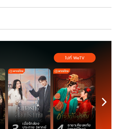
ไปที่ WeTV
3
4
5
เมื่อรักส่อง
ตำนานจอม
ชายาเคียงหทัย
ประกาย (พากย์
ภูตถังซาน
(พากย์ไทย)