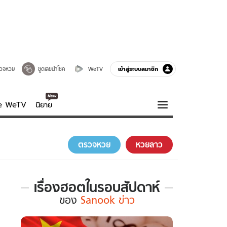
เข้าสู่ระบบสมาชิก
วจหวย
ขูดเลขนำโชค
WeTV
ve WeTV
นิยาย
รบรส
ความรู้รอบตัว
ตรวจหวย
หวยลาว
ฮาวทู
กูรู-รอบรู้
เรื่องฮอตในรอบสัปดาห์
เรื่อง
ของ
Sanook ข่าว
ฮอต
ใน
รอบ