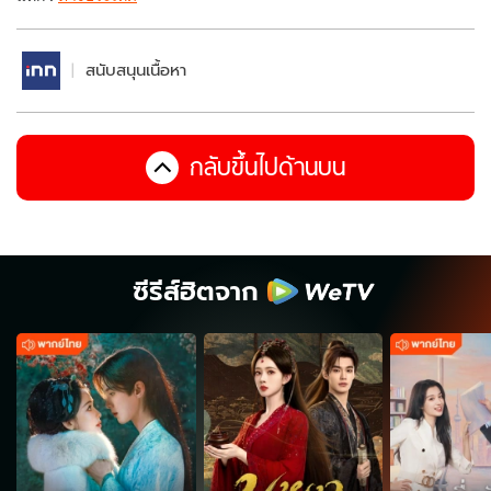
สนับสนุนเนื้อหา
กลับขึ้นไปด้านบน
ซีรีส์ฮิตจาก