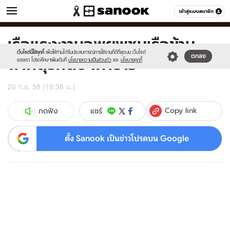
ข่าว
เข้าสู่ระบบสมาชิก
หมวดอื่นๆ
เรือแรงงานอพยพชนเรือข้าม
Sanook
//s.isanook.com/sr/0/images/logo-
600
60
new-
เว็บไซต์นี้ใช้คุกกี้
เพื่อให้ท่านได้รับประสบการณ์การใช้งานที่ดีที่สุดบน เว็บไซต์
ฟากตุรกีดับ4หาย13
ตกลง
sanook.png
ของเรา โปรดศึกษาเพิ่มเติมที่
นโยบายความเป็นส่วนตัว
และ
นโยบายคุกกี้
20 ก.ย. 58 (19:38 น.)
Copy link
แชร์
กดฟัง
ตั้ง Sanook เป็นข่าวโปรดบน Google