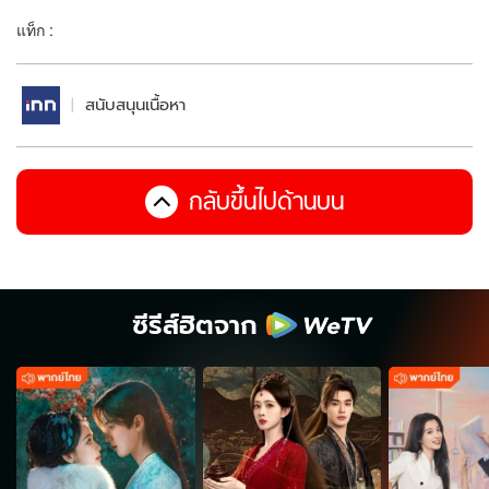
แท็ก :
สนับสนุนเนื้อหา
กลับขึ้นไปด้านบน
ซีรีส์ฮิตจาก