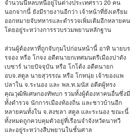
จำนวนนี้หลบหนีอยู่ในต่างประเทศราว 20 คน
นอกจากนี้ ยังมีรายงานอีกว่า เจ้าหน้าที่ยังเตรียม
ออกหมายจับทหารและตำรวจเพิ่มเติมอีกหลายคน
โดยอยู่ระหว่างการรวบรวมพยานหลักฐาน
ส่วนผู้ต้องหาที่ถูกจับกุมไปก่อนหน้านี้ อาทิ นายบร
รจอง หรือ โกจง อดีตนายกเทศมนตรีเมืองปาดัง
เบซาร์ นายปัจจุบัน หรือ โกโต้ง อดีตนายก
อบจ.สตูล นายสุวรรณ หรือ โกหนุ่ย เจ้าของแพ
ปลาใน จ.ระนอง และ พล.ท.มนัส อดีตผู้ทรง
คุณวุฒิพิเศษกองทัพบก รวมทั้งผู้ต้องหาคนอื่นซึ่งมี
ทั้งตำรวจ นักการเมืองท้องถิ่น และชาวบ้านอีก
หลายคนทั้งใน จ.สงขลา สตูล และระนอง ขณะนี้
ทั้งหมดถูกควบคุมตัวอยู่ที่เรือนจำจังหวัดนาทวี
และอยู่ระหว่างสืบพยานในชั้นศาล