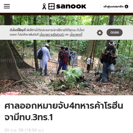
ข่าว
เข้าสู่ระบบสมาชิก
หมวดอื่นๆ
//s.isanook.com/ns/0/ud/373/1868862/647173-
Sanook
//s.isanook.com/sr/0/images/logo-
600
60
01.jpg
new-
sanook.png
เว็บไซต์นี้ใช้คุกกี้
เพื่อให้ท่านได้รับประสบการณ์การใช้งานที่ดีที่สุดบน เว็บไซต์
ตกลง
ของเรา โปรดศึกษาเพิ่มเติมที่
นโยบายความเป็นส่วนตัว
และ
นโยบายคุกกี้
ศาลออกหมายจับ4ทหารค้าโรฮีน
จามีทบ.3ทร.1
20 ก.ย. 58 (18:50 น.)