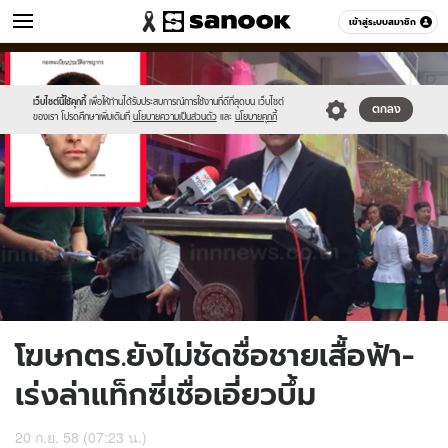
ข่าว
เข้าสู่ระบบสมาชิก
หมวดอื่นๆ
//s.isanook.com/ns/0/ud/373/1868578/647062-
Sanook
//s.isanook.com/sr/0/images/logo-
600
60
01.jpg
new-
sanook.png
เว็บไซต์นี้ใช้คุกกี้
เพื่อให้ท่านได้รับประสบการณ์การใช้งานที่ดีที่สุดบน เว็บไซต์
ตกลง
ของเรา โปรดศึกษาเพิ่มเติมที่
นโยบายความเป็นส่วนตัว
และ
นโยบายคุกกี้
โฆษกตร.ยังไม่ชัดชื่อชายเสื้อฟ้า-
เร่งล่าแท็กซี่เชื่อเอี่ยวบึ้ม
20 ก.ย. 58 (07:23 น.)