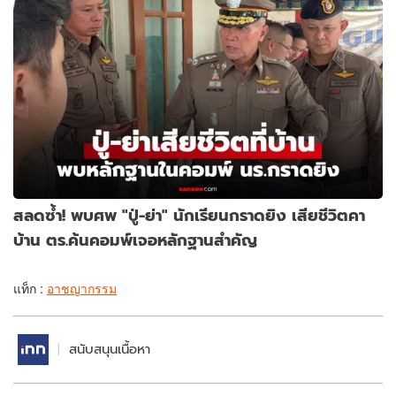
สลดซ้ำ! พบศพ "ปู่-ย่า" นักเรียนกราดยิง เสียชีวิตคา
บ้าน ตร.ค้นคอมพ์เจอหลักฐานสำคัญ
แท็ก :
อาชญากรรม
สนับสนุนเนื้อหา