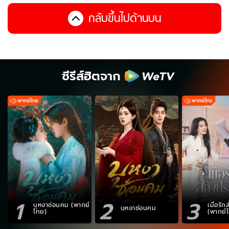
กลับขึ้นไปด้านบน
ซีรีส์ฮิตจาก
1
2
3
บุหงาซ่อนคม (พากย์
เมื่อรั
บุหงาซ่อนคม
ไทย)
(พากย์