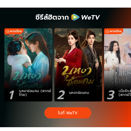
ซีรีส์ฮิตจาก
1
2
3
บุหงาซ่อนคม (พากย์
เมื่อรั
บุหงาซ่อนคม
ไทย)
(พากย์
ไปที่ WeTV