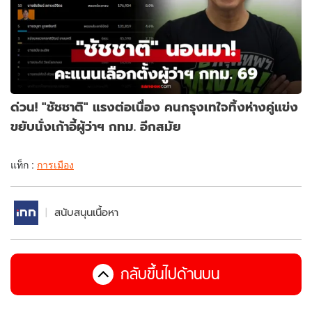
ด่วน! "ชัชชาติ" แรงต่อเนื่อง คนกรุงเทใจทิ้งห่างคู่แข่ง
ขยับนั่งเก้าอี้ผู้ว่าฯ กทม. อีกสมัย
แท็ก :
การเมือง
สนับสนุนเนื้อหา
กลับขึ้นไปด้านบน