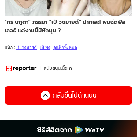
"กร ษิภูตา" ภรรยา "เป้ วงมายด์" ปากเละ! พิษฉีดฟิล
เลอร์ แต่งานนี้มีหักมุม ?
แท็ก :
เป้ วงมายด์
เป้ พิง
ดูแท็กทั้งหมด
สนับสนุนเนื้อหา
กลับขึ้นไปด้านบน
ซีรีส์ฮิตจาก