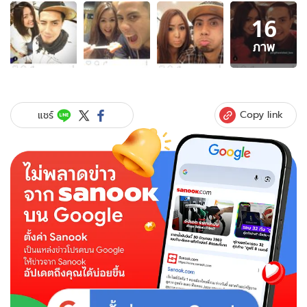
อัลบั้ม
16
ภาพ
16
ภาพ
ภาพ
ของ
ย้อน
ดู
ภาพ
Copy link
แชร์
สมัย
รัก
หวาน
เป้
วง
มายด์
กับ
แฟน
สาว
พิง