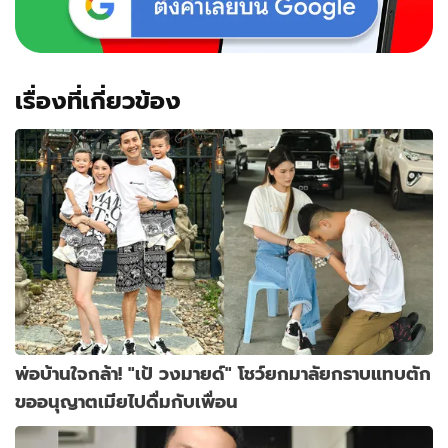
เรื่องที่เกี่ยวข้อง
พ่อบ้านใจกล้า! "เป้ วงมายด์" โชว์ยกมาลัยกราบแทบตัก
ขออนุญาตเมียไปดื่มกับเพื่อน