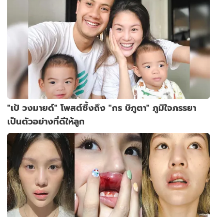
"เป้ วงมายด์" โพสต์ซึ้งถึง "กร ษิภูตา" ภูมิใจภรรยา
เป็นตัวอย่างที่ดีให้ลูก