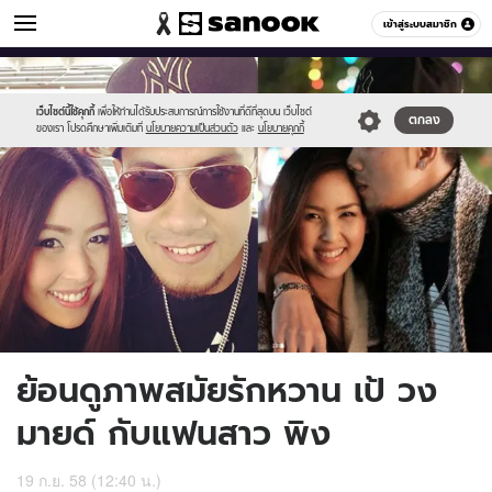
ข่าวบันเทิง
เข้าสู่ระบบสมาชิก
หมวดอื่นๆ
//s.isanook.com/ns/0/ud/373/1868258/sxdefd.jpg
Sanook
//s.isanook.com/sr/0/images/logo-
600
60
new-
sanook.png
เว็บไซต์นี้ใช้คุกกี้
เพื่อให้ท่านได้รับประสบการณ์การใช้งานที่ดีที่สุดบน เว็บไซต์
ตกลง
ของเรา โปรดศึกษาเพิ่มเติมที่
นโยบายความเป็นส่วนตัว
และ
นโยบายคุกกี้
ย้อนดูภาพสมัยรักหวาน เป้ วง
มายด์ กับแฟนสาว พิง
19 ก.ย. 58 (12:40 น.)