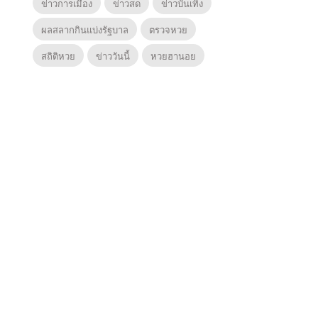
ข่าวการเมือง
ข่าวสด
ข่าวบันเทิง
ผลสลากกินแบ่งรัฐบาล
ตรวจหวย
สถิติหวย
ข่าววันนี้
หวยฮานอย