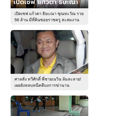
เปิดเซฟ แก้วตา ธิษะณา ชุณหะวัณ รวย
56 ล้าน มีที่ดินซอยราชครู สะสมงาน
ศิลป์
ศาลสั่ง ทวีศักดิ์ พี่ชายเนวิน ล้มละลาย!
เผยยังหลบหนีคดีบงการฆ่านาน
เกือบ10ปี