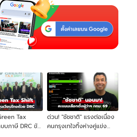
 Green Tax
ด่วน! "ชัชชาติ" แรงต่อเนื่อง
ระบบภาษี DRC ขับ
คนกรุงเทใจทิ้งห่างคู่แข่ง
ษฐกิจหมุนเวียน
ขยับนั่งเก้าอี้ผู้ว่าฯ กทม. อีก