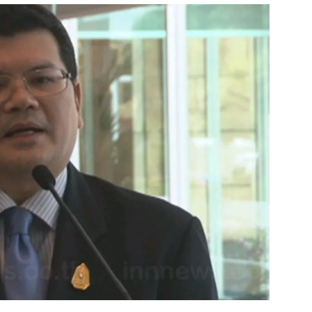
สุขภาพ
ดูทีวี
เที่ยว-กิน
WeTV
Tasteful Thailand
Exclusive
Sanook Choice
นิยาย
ยลได้ที่
ร่วมงานกับเ