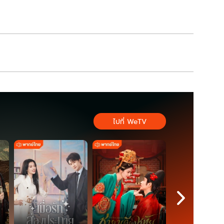
สมัย
ไปที่ WeTV