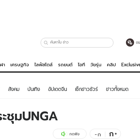
ตร
ีฬา
เศรษฐกิจ
ไลฟ์สไตล์
รถยนต์
ไอที
วัยรุ่น
คลิป
Exclusi
ตรวจหวย
ไลฟ์สไตล์
บันเทิงค
สังคม
บันเทิง
อัปเดตจีน
เช็กข่าวชัวร์
ข่าวทั้งหมด
ผู้หญิง
หนัง-ละคร
ผู้ชาย
เพลง
ระชุมUNGA
ย
วัยรุ่น
เกมส์
ไอที
คลิป
ก
+
-
ก
กดฟัง
รถยนต์
พอดแคสต์