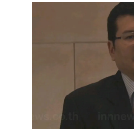
อัปเดตจีน
เช็กข่าวชัวร์
ติดตามสนุกโซเชี
ดาวน์โหลดสนุกแอปฟรี
สงวนลิขสิทธิ์ ©
2569
บริษัท อิมเมจ ฟิวเจอร์ (ประเทศไทย) จำกัด