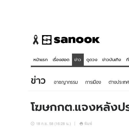
หน้าแรก
เรื่องฮอต
ข่าว
ดูดวง
ข่าวบันเทิง
ก
ข่าว
ข่าว
ดูดวง - 
อาชญากรรม
การเมือง
ต่างประเทศ
เรื่องฮอต
ดูดวง
ข่าว
หวยไทย
โฆษกกต.แจงหลังป
ข่าวบันเทิง
สถิติหวยไท
ข่าวกีฬา
หวยลาว
18 ก.ย. 58 (16:28 น.)
พิมพ์
ข่าวเศรษฐกิจ