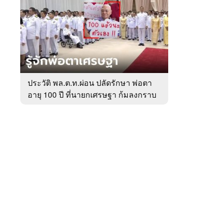
สัปดาห์
ของ
หมวด
การเมือง
 WeTV
ประวัติ พล.ต.ท.ผ่อน ปลัดรักษา พ่อตา
อายุ 100 ปี ที่นายกเศรษฐา ก้มลงกราบ
ติดต่อโฆษณา
ที่ตัก
tencentthbd
sales@tencent.co.th
รา
ร้องเรียนเนื้อหาไม่เหมาะสม
แนะนำติชม แจ้งปัญหาการใช้งาน