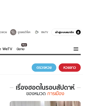
เข้าสู่ระบบสมาชิก
วจหวย
ขูดเลขนำโชค
WeTV
ve WeTV
นิยาย
รบรส
ความรู้รอบตัว
ตรวจหวย
หวยลาว
ฮาวทู
กูรู-รอบรู้
เรื่องฮอตในรอบสัปดาห์
เรื่อง
ของ
หมวด
การเมือง
ฮอต
ใน
รอบ