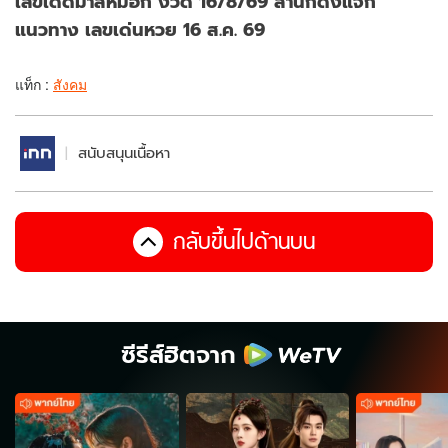
เลขเด็ดม้าสีหมอก งวด 16/8/69 สำนักดังแจก
แนวทาง เลขเด่นหวย 16 ส.ค. 69
แท็ก :
สังคม
สนับสนุนเนื้อหา
กลับขึ้นไปด้านบน
ซีรีส์ฮิตจาก