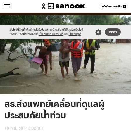
ข่าว
เข้าสู่ระบบสมาชิก
หมวดอื่นๆ
//s.isanook.com/ns/0/ud/373/1867758/646798-
Sanook
//s.isanook.com/sr/0/images/logo-
600
60
01.jpg
new-
sanook.png
เว็บไซต์นี้ใช้คุกกี้
เพื่อให้ท่านได้รับประสบการณ์การใช้งานที่ดีที่สุดบน เว็บไซต์
ตกลง
ของเรา โปรดศึกษาเพิ่มเติมที่
นโยบายความเป็นส่วนตัว
และ
นโยบายคุกกี้
สธ.ส่งแพทย์เคลื่อนที่ดูแลผู้
ประสบภัยน้ำท่วม
18 ก.ย. 58 (13:32 น.)