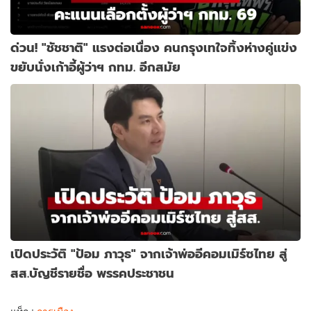
ด่วน! "ชัชชาติ" แรงต่อเนื่อง คนกรุงเทใจทิ้งห่างคู่แข่ง
ขยับนั่งเก้าอี้ผู้ว่าฯ กทม. อีกสมัย
เปิดประวัติ "ป้อม ภาวุธ" จากเจ้าพ่ออีคอมเมิร์ซไทย สู่
สส.บัญชีรายชื่อ พรรคประชาชน
แท็ก :
การเมือง