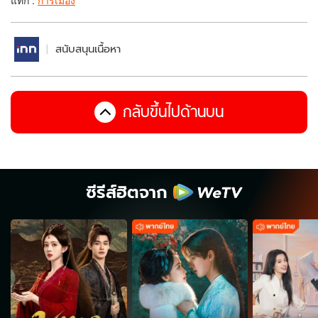
สนับสนุนเนื้อหา
กลับขึ้นไปด้านบน
ซีรีส์ฮิตจาก