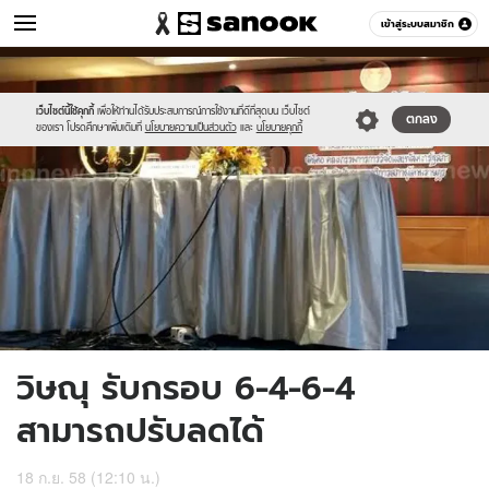
ข่าว
เข้าสู่ระบบสมาชิก
หมวดอื่นๆ
//s.isanook.com/ns/0/ud/373/1867718/646775-
Sanook
//s.isanook.com/sr/0/images/logo-
600
60
02.jpg
new-
sanook.png
เว็บไซต์นี้ใช้คุกกี้
เพื่อให้ท่านได้รับประสบการณ์การใช้งานที่ดีที่สุดบน เว็บไซต์
ตกลง
ของเรา โปรดศึกษาเพิ่มเติมที่
นโยบายความเป็นส่วนตัว
และ
นโยบายคุกกี้
วิษณุ รับกรอบ 6-4-6-4
สามารถปรับลดได้
18 ก.ย. 58 (12:10 น.)