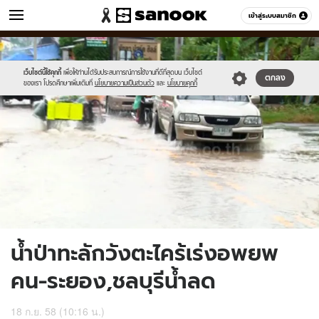
ข่าว
เข้าสู่ระบบสมาชิก
หมวดอื่นๆ
//s.isanook.com/ns/0/ud/373/1867598/646726-
Sanook
//s.isanook.com/sr/0/images/logo-
600
60
02.jpg
new-
sanook.png
เว็บไซต์นี้ใช้คุกกี้
เพื่อให้ท่านได้รับประสบการณ์การใช้งานที่ดีที่สุดบน เว็บไซต์
ตกลง
ของเรา โปรดศึกษาเพิ่มเติมที่
นโยบายความเป็นส่วนตัว
และ
นโยบายคุกกี้
น้ำป่าทะลักวังตะไคร้เร่งอพยพ
คน-ระยอง,ชลบุรีน้ำลด
18 ก.ย. 58 (10:16 น.)