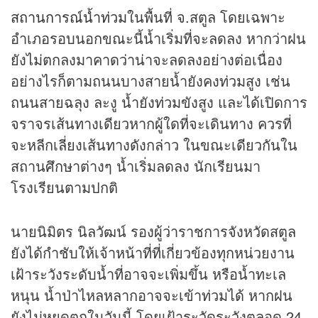
สถานการณ์น้ำท่วม
ในพื้นที่ จ.สตูล โดยเฉพาะ
อำเภอรอบนอกขณะนี้น้ำเริ่มที่จะลดลง หากว่าฝน
ยังไม่ตกลงมาคาดว่าน่าจะลดลงอย่างต่อเนื่อง
อย่างไรก็ตามถนนบางสายน้ำยังคงท่วมสูง เช่น
ถนนสายฉลุง ละงู น้ำยังท่วมขังสูง และได้เปิดการ
จราจรเส้นทางเดียวหากผู้ใดที่จะเดินทาง ควรที่
จะหลีกเลี่ยงเส้นทางดังกล่าว ในขณะเดียวกันใน
สถานศึกษาต่างๆ น้ำเริ่มลดลง นักเรียนมา
โรงเรียนตามปกติ
นายนิมิตร นิลวัฒน์ รองผู้ว่าราชการจังหวัดสตูล
ยังได้กำชับให้เจ้าหน้าที่ที่เกี่ยวข้องทุกหน่วยงาน
เฝ้าระวังระดับน้ำที่อาจจะเพิ่มขึ้น หรือน้ำทะเล
หนุน น้ำป่าไหลหลากอาจจะเข้าท่วมได้ หากฝน
ยังไม่หยุดตกในวันนี้ โดยเฝ้าระวัดระวังตลอด 24