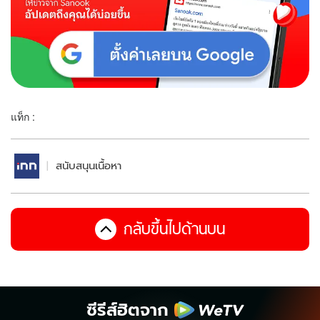
แท็ก :
สนับสนุนเนื้อหา
กลับขึ้นไปด้านบน
ซีรีส์ฮิตจาก