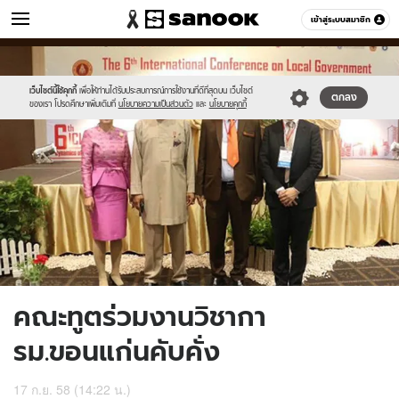
ข่าว
เข้าสู่ระบบสมาชิก
หมวดอื่นๆ
//s.isanook.com/ns/0/ud/373/1867194/646576-
Sanook
//s.isanook.com/sr/0/images/logo-
600
60
01.jpg
new-
sanook.png
เว็บไซต์นี้ใช้คุกกี้
เพื่อให้ท่านได้รับประสบการณ์การใช้งานที่ดีที่สุดบน เว็บไซต์
ตกลง
ของเรา โปรดศึกษาเพิ่มเติมที่
นโยบายความเป็นส่วนตัว
และ
นโยบายคุกกี้
คณะทูตร่วมงานวิชากา
รม.ขอนแก่นคับคั่ง
17 ก.ย. 58 (14:22 น.)