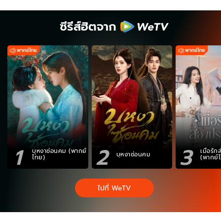
ซีรีส์ฮิตจาก
1
2
3
บุหงาซ่อนคม (พากย์
เมื่อรั
บุหงาซ่อนคม
ไทย)
(พากย์
ไปที่ WeTV