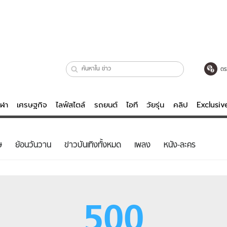
ตร
ีฬา
เศรษฐกิจ
ไลฟ์สไตล์
รถยนต์
ไอที
วัยรุ่น
คลิป
Exclusi
ตรวจหวย
ไลฟ์สไตล์
บันเทิงค
ษ
ย้อนวันวาน
ข่าวบันเทิงทั้งหมด
เพลง
หนัง-ละคร
ผู้หญิง
หนัง-ละคร
ผู้ชาย
เพลง
ย
วัยรุ่น
เกมส์
500
ไอที
คลิป
รถยนต์
พอดแคสต์