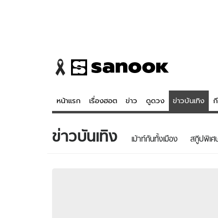
หน้าแรก
เรื่องฮอต
ข่าว
ดูดวง
ข่าวบันเทิง
ก
ข่าวบันเทิง
ข่าว
ดูดวง - 
เม้าท์กันทั้งเมือง
สกู๊ปพิเศ
เรื่องฮอต
ดูดวง
ข่าว
หวยไทย
ข่าวบันเทิง
สถิติหวยไท
ข่าวกีฬา
หวยลาว
ข่าวเศรษฐกิจ