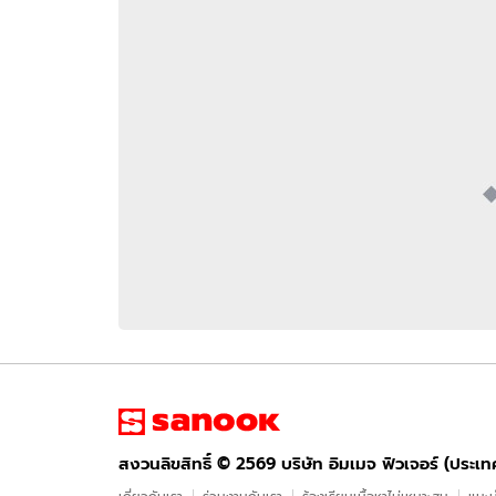
อัปเดตจีน
เช็กข่าวชัวร์
ติดตามสนุกโซเชี
ดาวน์โหลดสนุกแอปฟรี
สงวนลิขสิทธิ์ ©
2569
บริษัท อิมเมจ ฟิวเจอร์ (ประเทศไทย) จำกัด
สงวนลิขสิทธิ์ ©
2569
บริษัท อิมเมจ ฟิวเจอร์ (ประเ