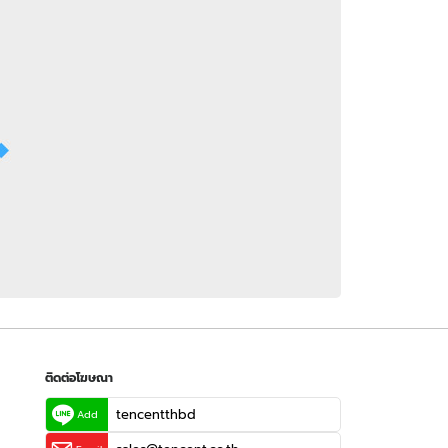
 WeTV
ติดต่อโฆษณา
tencentthbd
sales@tencent.co.th
รา
ร้องเรียนเนื้อหาไม่เหมาะสม
แนะนำติชม แจ้งปัญหาการใช้งาน
ติดต่อโฆษณา
tencentthbd
Add