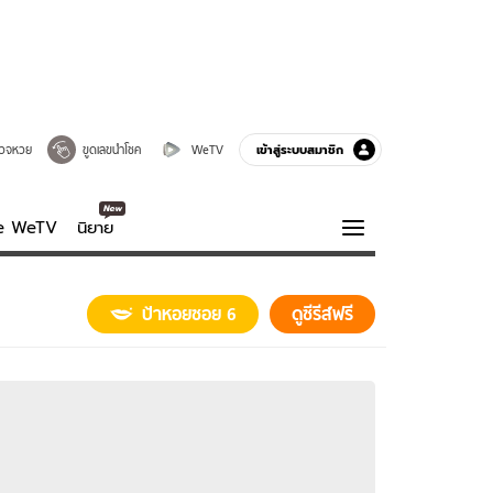
เข้าสู่ระบบสมาชิก
วจหวย
ขูดเลขนำโชค
WeTV
ve WeTV
นิยาย
รบรส
ความรู้รอบตัว
ป้าหอยซอย 6
ดูซีรีส์ฟรี
ฮาวทู
กูรู-รอบรู้