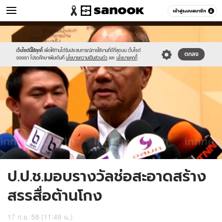
ข่าว
เข้าสู่ระบบสมาชิก
หมวดอื่นๆ
//s.isanook.com/ns/0/ud/373/1867054/646515-
Sanook
//s.isanook.com/sr/0/images/logo-
600
60
01.jpg
new-
sanook.png
เว็บไซต์นี้ใช้คุกกี้
เพื่อให้ท่านได้รับประสบการณ์การใช้งานที่ดีที่สุดบน เว็บไซต์
ตกลง
ของเรา โปรดศึกษาเพิ่มเติมที่
นโยบายความเป็นส่วนตัว
และ
นโยบายคุกกี้
ป.ป.ช.มอบรางวัลช่อสะอาดสร้าง
สรรสื่อต้านโกง
17 ก.ย. 58 (11:49 น.)