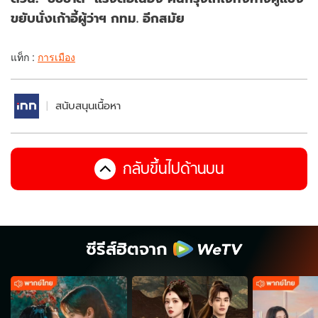
ขยับนั่งเก้าอี้ผู้ว่าฯ กทม. อีกสมัย
แท็ก :
การเมือง
สนับสนุนเนื้อหา
กลับขึ้นไปด้านบน
ซีรีส์ฮิตจาก