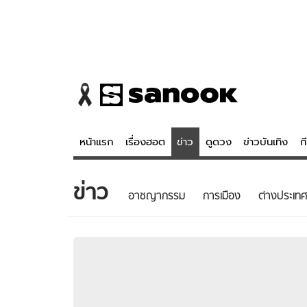
หน้าแรก
เรื่องฮอต
ข่าว
ดูดวง
ข่าวบันเทิง
ก
ข่าว
ข่าว
ดูดวง - 
อาชญากรรม
การเมือง
ต่างประเทศ
เรื่องฮอต
ดูดวง
ข่าว
หวยไทย
ข่าวบันเทิง
สถิติหวยไท
ข่าวกีฬา
หวยลาว
ข่าวเศรษฐกิจ