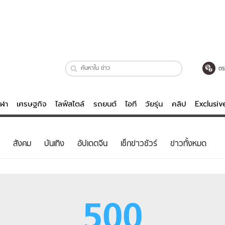
ตร
ีฬา
เศรษฐกิจ
ไลฟ์สไตล์
รถยนต์
ไอที
วัยรุ่น
คลิป
Exclusi
ตรวจหวย
ไลฟ์สไตล์
บันเทิงค
สังคม
บันเทิง
อัปเดตจีน
เช็กข่าวชัวร์
ข่าวทั้งหมด
ผู้หญิง
หนัง-ละคร
ผู้ชาย
เพลง
ย
วัยรุ่น
เกมส์
500
ไอที
คลิป
รถยนต์
พอดแคสต์