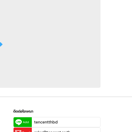
 WeTV
ติดต่อโฆษณา
tencentthbd
sales@tencent.co.th
รา
ร้องเรียนเนื้อหาไม่เหมาะสม
แนะนำติชม แจ้งปัญหาการใช้งาน
ติดต่อโฆษณา
tencentthbd
Add