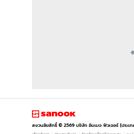
อัปเดตจีน
เช็กข่าวชัวร์
ติดตามสนุกโซเชี
ดาวน์โหลดสนุกแอปฟรี
สงวนลิขสิทธิ์ ©
2569
บริษัท อิมเมจ ฟิวเจอร์ (ประเทศไทย) จำกัด
สงวนลิขสิทธิ์ ©
2569
บริษัท อิมเมจ ฟิวเจอร์ (ประเ