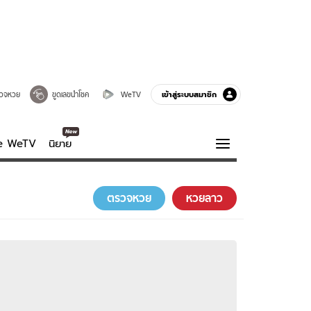
เข้าสู่ระบบสมาชิก
วจหวย
ขูดเลขนำโชค
WeTV
ve WeTV
นิยาย
รบรส
ความรู้รอบตัว
ตรวจหวย
หวยลาว
ฮาวทู
กูรู-รอบรู้