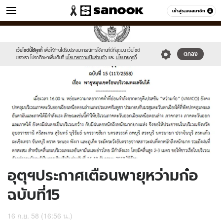
ข่าว
เข้าสู่ระบบสมาชิก
หมวดอื่นๆ
//s.isanook.com/ns/0/ud/373/1866582/646342-
Sanook
//s.isanook.com/sr/0/images/logo-
600
60
01.jpg
new-
sanook.png
เว็บไซต์นี้ใช้คุกกี้
เพื่อให้ท่านได้รับประสบการณ์การใช้งานที่ดีที่สุดบน เว็บไซต์
ตกลง
ของเรา โปรดศึกษาเพิ่มเติมที่
นโยบายความเป็นส่วนตัว
และ
นโยบายคุกกี้
อุตุฯประกาศเตือนพายุหว่ามก๋อ
ฉบับที่15
16 ก.ย. 58 (16:56 น.)