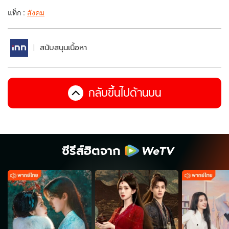
แท็ก :
สังคม
สนับสนุนเนื้อหา
กลับขึ้นไปด้านบน
ซีรีส์ฮิตจาก