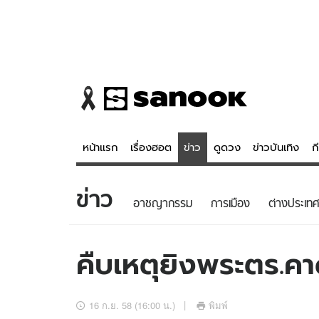
หน้าแรก
เรื่องฮอต
ข่าว
ดูดวง
ข่าวบันเทิง
ก
ข่าว
ข่าว
ดูดวง - 
อาชญากรรม
การเมือง
ต่างประเทศ
เรื่องฮอต
ดูดวง
ข่าว
หวยไทย
คืบเหตุยิงพระตร.ค
ข่าวบันเทิง
สถิติหวยไท
ข่าวกีฬา
หวยลาว
16 ก.ย. 58 (16:00 น.)
พิมพ์
ข่าวเศรษฐกิจ