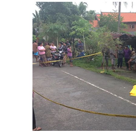
อัปเดตจีน
เช็กข่าวชัวร์
ติดตามสนุกโซเชี
ดาวน์โหลดสนุกแอปฟรี
สงวนลิขสิทธิ์ ©
2569
บริษัท อิมเมจ ฟิวเจอร์ (ประเทศไทย) จำกัด