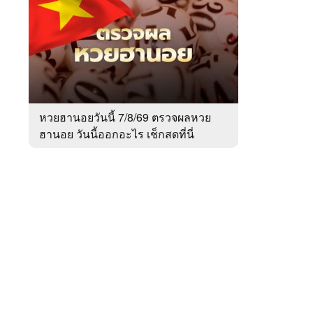
สัปดาห์
ของ
Sanook
ข่าว
 WeTV
หวยฮานอยวันนี้ 7/8/69 ตรวจผลหวย
ฮานอย วันนี้ออกอะไร เช็กสดที่นี่
ติดต่อโฆษณา
tencentthbd
sales@tencent.co.th
รา
ร้องเรียนเนื้อหาไม่เหมาะสม
แนะนำติชม แจ้งปัญหาการใช้งาน