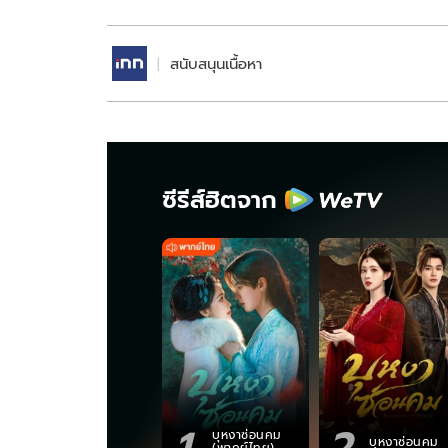
สนับสนุนเนื้อหา
ซีรีส์ฮิตจาก
1
2
บุหงาซ่อนคม
บุหงาซ่อนคม
(พากย์ไทย)