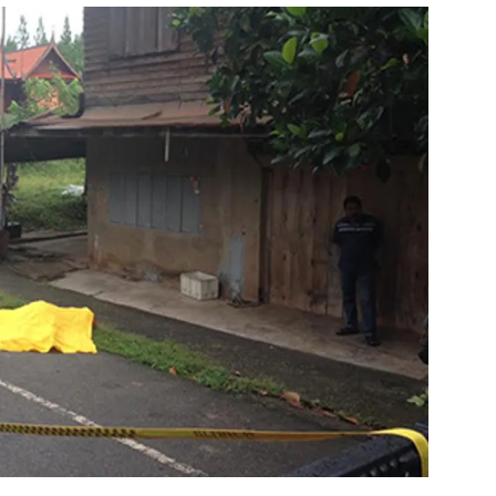
สุขภาพ
ดูทีวี
เที่ยว-กิน
WeTV
Tasteful Thailand
Exclusive
Sanook Choice
นิยาย
ยลได้ที่
ร่วมงานกับเ