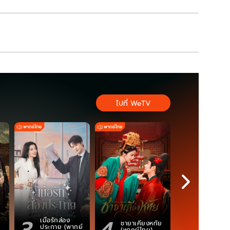
ไปที่ WeTV
3
4
5
เมื่อรักส่อง
ตำนานจอม
ชายาเคียงหทัย
ประกาย (พากย์
ภูตถังซาน
(พากย์ไทย)