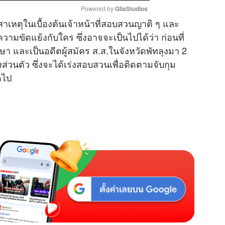
Powered by 
GliaStudios
สาเหตุในเบื้องต้นเจ้าหน้าที่สอบสวนญาติ ๆ และ
วามขัดแย้งกับใคร ซึ่งอาจจะเป็นไปได้ว่า ก่อนที่
M
า และเป็นอดีตผู้สมัคร ส.ส.ในจังหวัดพัทลุงมา 2
u
งส่วนตัว ซึ่งจะได้เร่งสอบสวนเพื่อติดตามจับกุม
t
อไป
e