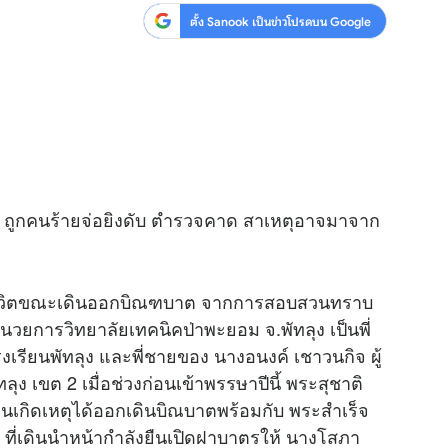
ตั้ง Sanook เป็นข่าวโปรดบน Google
 ถูกคนร้ายจ่อยิงดับ ตำรวจคาด สาเหตุอาจมาจาก
ียชีวิตขณะเดินออกบิณฑบาต จากการสอบสวนทราบ
ำนวยการวิทยาลัยเทคนิคป่าพะยอม จ.พัทลุง เป็นพี่
เรียนพัทลุง และพี่ชายของ นางอนงค์ เชาวนกิจ ผู้
ง เขต 2 เมื่อช่วงก่อนเข้าพรรษาปีนี้ พระสุชาติ
อนเกิดเหตุได้ออกเดินบิณบาตพร้อมกับ พระสำเร็จ
็จ ที่เดินนำหน้ากำลังยืนเปิดฝาบาตรให้ นางโสภา