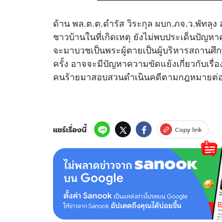
ด้าน พล.ต.ต.ดำรัส วิระกุล ผบก.ภจ.ว.พัทลุง 
ชาวบ้านในที่เกิดเหตุ ยังไม่พบประเด็นปัญหาค
จะมาบวชเป็นพระผู้ตายเป็นผู้บริหารสถานศึกษ
ครั้ง อาจจะมีปัญหาความขัดแย้งเกี่ยวกับเรื่อ
คนร้ายมาสอบสวนดำเนินคดีตามกฎหมายต่
แชร์เรื่องนี้
Copy link