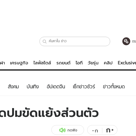
ตร
ีฬา
เศรษฐกิจ
ไลฟ์สไตล์
รถยนต์
ไอที
วัยรุ่น
คลิป
Exclusi
ตรวจหวย
ไลฟ์สไตล์
บันเทิงค
สังคม
บันเทิง
อัปเดตจีน
เช็กข่าวชัวร์
ข่าวทั้งหมด
ผู้หญิง
หนัง-ละคร
ผู้ชาย
เพลง
าดปมขัดแย้งส่วนตัว
ย
วัยรุ่น
เกมส์
ไอที
คลิป
ก
+
-
ก
กดฟัง
รถยนต์
พอดแคสต์