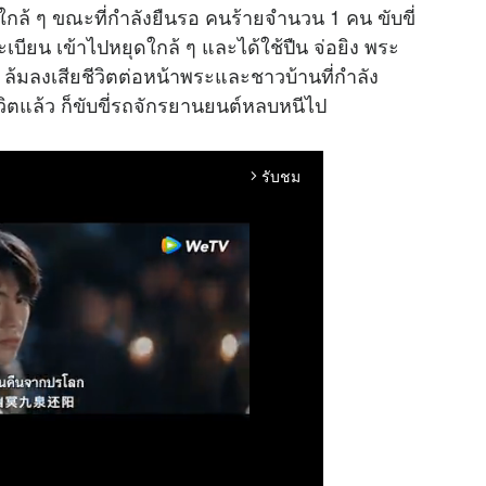
ใกล้ ๆ ขณะที่กำลังยืนรอ คนร้ายจำนวน 1 คน ขับขี่
ียน เข้าไปหยุดใกล้ ๆ และได้ใช้ปืน จ่อยิง พระ
ล้มลงเสียชีวิตต่อหน้าพระและชาวบ้านที่กำลัง
ีวิตแล้ว ก็ขับขี่รถจักรยานยนต์หลบหนีไป
รับชม
arrow_forward_ios