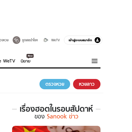
เข้าสู่ระบบสมาชิก
วจหวย
ขูดเลขนำโชค
WeTV
ve WeTV
นิยาย
รบรส
ความรู้รอบตัว
ตรวจหวย
หวยลาว
ฮาวทู
กูรู-รอบรู้
เรื่องฮอตในรอบสัปดาห์
เรื่อง
ของ
Sanook ข่าว
ฮอต
ใน
รอบ