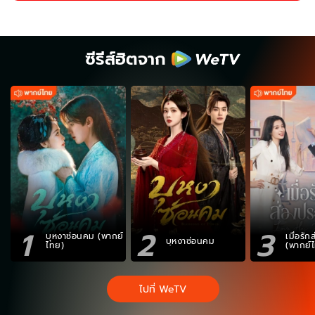
ซีรีส์ฮิตจาก
1
2
3
บุหงาซ่อนคม (พากย์
เมื่อรั
บุหงาซ่อนคม
ไทย)
(พากย์
ไปที่ WeTV