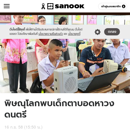
ข่าว
เข้าสู่ระบบสมาชิก
หมวดอื่นๆ
//s.isanook.com/ns/0/ud/373/1866502/646302-
Sanook
//s.isanook.com/sr/0/images/logo-
600
60
01.jpg
new-
sanook.png
เว็บไซต์นี้ใช้คุกกี้
เพื่อให้ท่านได้รับประสบการณ์การใช้งานที่ดีที่สุดบน เว็บไซต์
ตกลง
ของเรา โปรดศึกษาเพิ่มเติมที่
นโยบายความเป็นส่วนตัว
และ
นโยบายคุกกี้
พิษณุโลกพบเด็กตาบอดหาวง
ดนตรี
16 ก.ย. 58 (15:50 น.)