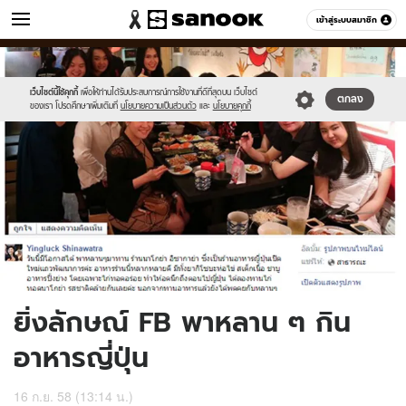
ข่าว
เข้าสู่ระบบสมาชิก
หมวดอื่นๆ
//s.isanook.com/ns/0/ud/373/1866438/646277-
Sanook
//s.isanook.com/sr/0/images/logo-
600
60
01.jpg
new-
sanook.png
เว็บไซต์นี้ใช้คุกกี้
เพื่อให้ท่านได้รับประสบการณ์การใช้งานที่ดีที่สุดบน เว็บไซต์
ตกลง
ของเรา โปรดศึกษาเพิ่มเติมที่
นโยบายความเป็นส่วนตัว
และ
นโยบายคุกกี้
ยิ่งลักษณ์ FB พาหลาน ๆ กิน
อาหารญี่ปุ่น
16 ก.ย. 58 (13:14 น.)