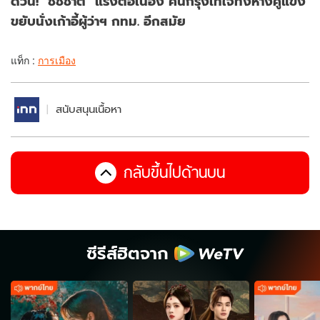
ด่วน! "ชัชชาติ" แรงต่อเนื่อง คนกรุงเทใจทิ้งห่างคู่แข่ง
ขยับนั่งเก้าอี้ผู้ว่าฯ กทม. อีกสมัย
แท็ก :
การเมือง
สนับสนุนเนื้อหา
กลับขึ้นไปด้านบน
ซีรีส์ฮิตจาก