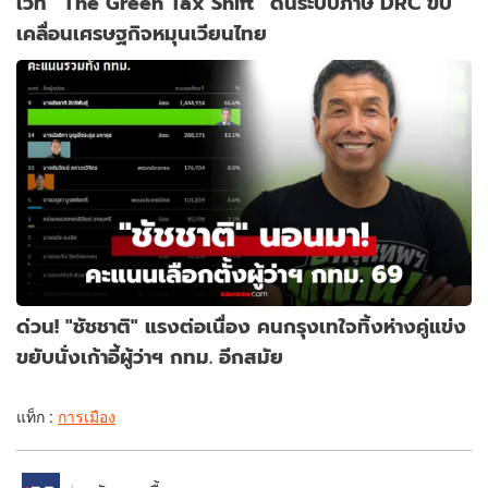
เวที “The Green Tax Shift” ดันระบบภาษี DRC ขับ
เคลื่อนเศรษฐกิจหมุนเวียนไทย
ด่วน! "ชัชชาติ" แรงต่อเนื่อง คนกรุงเทใจทิ้งห่างคู่แข่ง
ขยับนั่งเก้าอี้ผู้ว่าฯ กทม. อีกสมัย
แท็ก :
การเมือง