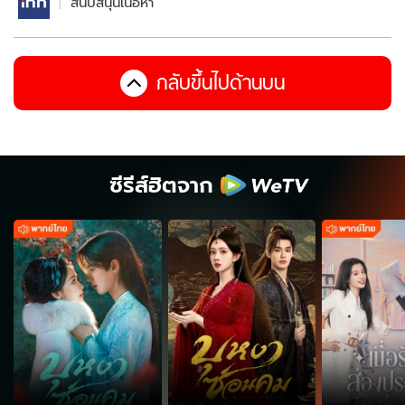
สนับสนุนเนื้อหา
กลับขึ้นไปด้านบน
ซีรีส์ฮิตจาก