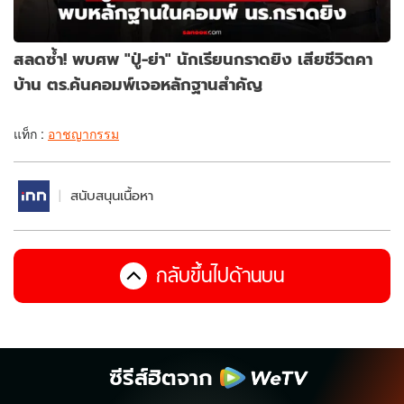
สลดซ้ำ! พบศพ "ปู่-ย่า" นักเรียนกราดยิง เสียชีวิตคา
บ้าน ตร.ค้นคอมพ์เจอหลักฐานสำคัญ
แท็ก :
อาชญากรรม
สนับสนุนเนื้อหา
กลับขึ้นไปด้านบน
ซีรีส์ฮิตจาก