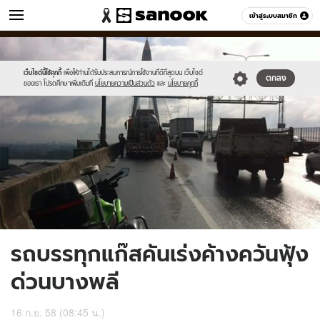
ข่าว
เข้าสู่ระบบสมาชิก
หมวดอื่นๆ
//s.isanook.com/ns/0/ud/373/1866238/646186-
Sanook
//s.isanook.com/sr/0/images/logo-
600
60
01.jpg
new-
sanook.png
เว็บไซต์นี้ใช้คุกกี้
เพื่อให้ท่านได้รับประสบการณ์การใช้งานที่ดีที่สุดบน เว็บไซต์
ตกลง
ของเรา โปรดศึกษาเพิ่มเติมที่
นโยบายความเป็นส่วนตัว
และ
นโยบายคุกกี้
รถบรรทุกแก๊สคันเร่งค้างควันฟุ้ง
ด่วนบางพลี
16 ก.ย. 58 (08:45 น.)