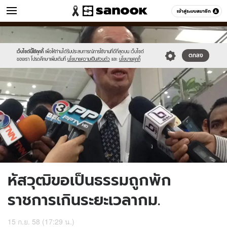
ข่าว
เข้าสู่ระบบสมาชิก
หมวดอื่นๆ
//s.isanook.com/ns/0/ud/373/1866014/646094-
Sanook
//s.isanook.com/sr/0/images/logo-
600
60
01.jpg
new-
sanook.png
เว็บไซต์นี้ใช้คุกกี้
เพื่อให้ท่านได้รับประสบการณ์การใช้งานที่ดีที่สุดบน เว็บไซต์
ตกลง
ของเรา โปรดศึกษาเพิ่มเติมที่
นโยบายความเป็นส่วนตัว
และ
นโยบายคุกกี้
หัสวุฒิขอเป็นธรรมถูกพัก
ราชการเกินระยะเวลากม.
15 ก.ย. 58 (17:29 น.)