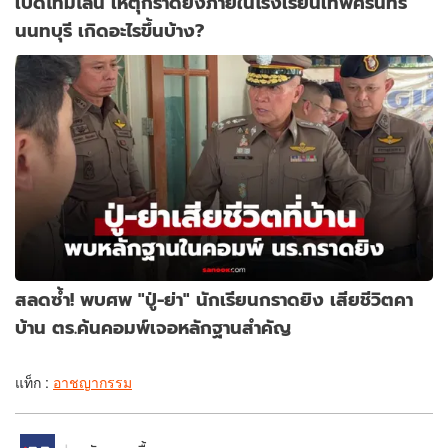
เปิดไทม์ไลน์ เหตุกราดยิงภายในโรงเรียนเทพศิรินทร์
นนทบุรี เกิดอะไรขึ้นบ้าง?
สลดซ้ำ! พบศพ "ปู่-ย่า" นักเรียนกราดยิง เสียชีวิตคา
บ้าน ตร.ค้นคอมพ์เจอหลักฐานสำคัญ
แท็ก :
อาชญากรรม