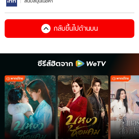
สนับสนุนเนื้อหา
กลับขึ้นไปด้านบน
ซีรีส์ฮิตจาก