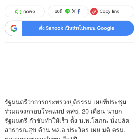
Copy link
แชร์
กดฟัง
ตั้ง Sanook เป็นข่าวโปรดบน Google
รัฐมนตรีว่าการกระทรวงยุติธรรม เผยที่ประชุม
ร่วมแจงกรอบโรดแมป คสช. 20 เดือน นายก
รัฐมนตรี กำชับทำให้เร็ว ตั้ง น.พ.โสภณ นั่งปลัด
สาธารณสุข ด้าน พล.อ.ประวิตร เผย มติ ครม.
ต่ออายุราชการอำพน อีก1ปี