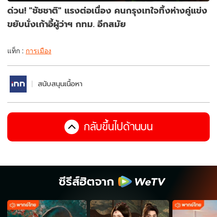
ด่วน! "ชัชชาติ" แรงต่อเนื่อง คนกรุงเทใจทิ้งห่างคู่แข่ง
ขยับนั่งเก้าอี้ผู้ว่าฯ กทม. อีกสมัย
แท็ก :
การเมือง
สนับสนุนเนื้อหา
กลับขึ้นไปด้านบน
ซีรีส์ฮิตจาก