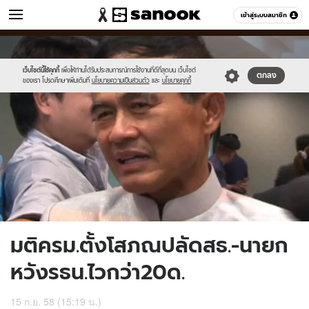
ข่าว
เข้าสู่ระบบสมาชิก
หมวดอื่นๆ
//s.isanook.com/ns/0/ud/373/1865890/646036-
Sanook
//s.isanook.com/sr/0/images/logo-
600
60
01.jpg
new-
sanook.png
เว็บไซต์นี้ใช้คุกกี้
เพื่อให้ท่านได้รับประสบการณ์การใช้งานที่ดีที่สุดบน เว็บไซต์
ตกลง
ของเรา โปรดศึกษาเพิ่มเติมที่
นโยบายความเป็นส่วนตัว
และ
นโยบายคุกกี้
มติครม.ตั้งโสภณปลัดสธ.-นายก
หวังรธน.ไวกว่า20ด.
15 ก.ย. 58 (15:19 น.)