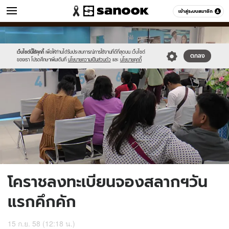
ข่าว
เข้าสู่ระบบสมาชิก
หมวดอื่นๆ
//s.isanook.com/ns/0/ud/373/1865786/645985-
Sanook
//s.isanook.com/sr/0/images/logo-
600
60
01.jpg
new-
sanook.png
เว็บไซต์นี้ใช้คุกกี้
เพื่อให้ท่านได้รับประสบการณ์การใช้งานที่ดีที่สุดบน เว็บไซต์
ตกลง
ของเรา โปรดศึกษาเพิ่มเติมที่
นโยบายความเป็นส่วนตัว
และ
นโยบายคุกกี้
โคราชลงทะเบียนจองสลากฯวัน
แรกคึกคัก
15 ก.ย. 58 (12:18 น.)