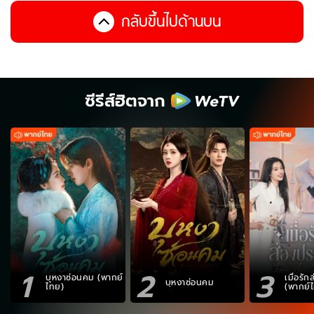
กลับขึ้นไปด้านบน
ซีรีส์ฮิตจาก
1
2
3
บุหงาซ่อนคม (พากย์
เมื่อรั
บุหงาซ่อนคม
ไทย)
(พากย์