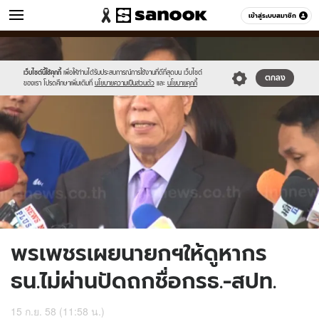
ข่าว
เข้าสู่ระบบสมาชิก
หมวดอื่นๆ
//s.isanook.com/ns/0/ud/373/1865754/645977-
Sanook
//s.isanook.com/sr/0/images/logo-
600
60
01.jpg
new-
sanook.png
เว็บไซต์นี้ใช้คุกกี้
เพื่อให้ท่านได้รับประสบการณ์การใช้งานที่ดีที่สุดบน เว็บไซต์
ตกลง
ของเรา โปรดศึกษาเพิ่มเติมที่
นโยบายความเป็นส่วนตัว
และ
นโยบายคุกกี้
พรเพชรเผยนายกฯให้ดูหากร
ธน.ไม่ผ่านปัดถกชื่อกรธ.-สปท.
15 ก.ย. 58 (11:58 น.)