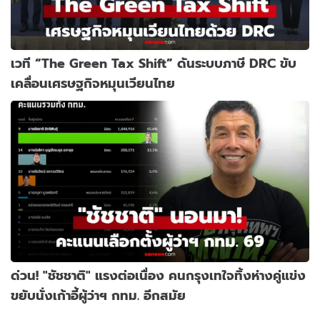
เวที “The Green Tax Shift” ดันระบบภาษี DRC ขับ
เคลื่อนเศรษฐกิจหมุนเวียนไทย
ด่วน! "ชัชชาติ" แรงต่อเนื่อง คนกรุงเทใจทิ้งห่างคู่แข่ง
ขยับนั่งเก้าอี้ผู้ว่าฯ กทม. อีกสมัย