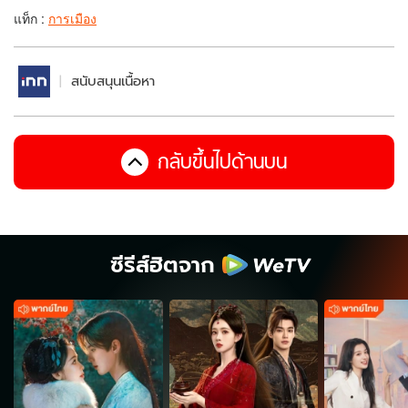
แท็ก :
การเมือง
สนับสนุนเนื้อหา
กลับขึ้นไปด้านบน
ซีรีส์ฮิตจาก