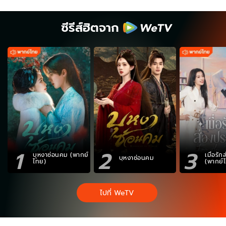
ซีรีส์ฮิตจาก
1
2
3
บุหงาซ่อนคม (พากย์
เมื่อรั
บุหงาซ่อนคม
ไทย)
(พากย์
ไปที่ WeTV