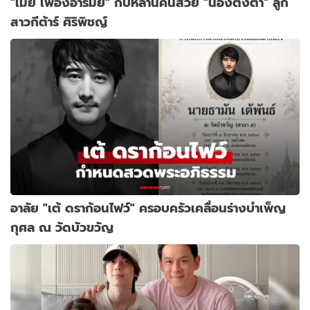
"เมย์ เฟื่องอารมย์" กับหลานคนสวย "น้องตั้งตา" ลูก
สาวกีต้าร์ ศิริพิชญ์
อาลัย "เต้ ดราก้อนไฟว์" ครอบครัวเคลื่อนร่างบำเพ็ญ
กุศล ณ วัดบัวขวัญ