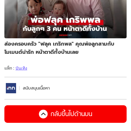
ส่องครอบครัว "ฟลุค เกริกพล" คุณพ่อลูกสามกับ
โมเมนต์น่ารัก หน้าตาดีทั้งบ้านเลย
แท็ก :
บันเทิง
สนับสนุนเนื้อหา
กลับขึ้นไปด้านบน