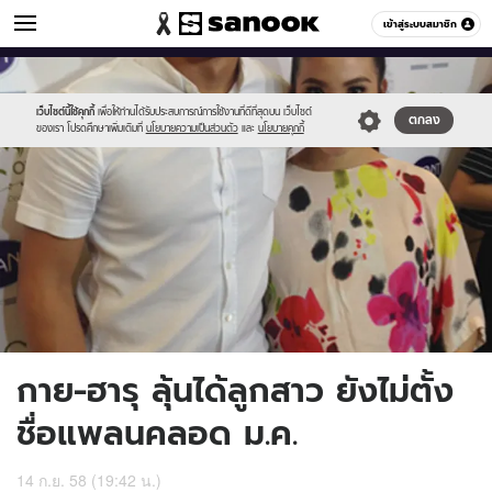
ข่าวบันเทิง
เข้าสู่ระบบสมาชิก
หมวดอื่นๆ
//s.isanook.com/ns/0/ud/373/1865466/645876-
Sanook
//s.isanook.com/sr/0/images/logo-
600
60
01.jpg
new-
sanook.png
เว็บไซต์นี้ใช้คุกกี้
เพื่อให้ท่านได้รับประสบการณ์การใช้งานที่ดีที่สุดบน เว็บไซต์
ตกลง
ของเรา โปรดศึกษาเพิ่มเติมที่
นโยบายความเป็นส่วนตัว
และ
นโยบายคุกกี้
กาย-ฮารุ ลุ้นได้ลูกสาว ยังไม่ตั้ง
ชื่อแพลนคลอด ม.ค.
14 ก.ย. 58 (19:42 น.)