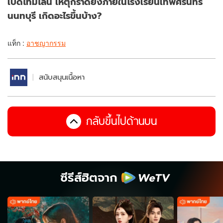
เปิดไทม์ไลน์ เหตุกราดยิงภายในโรงเรียนเทพศิรินทร์
นนทบุรี เกิดอะไรขึ้นบ้าง?
แท็ก :
อาชญากรรม
สนับสนุนเนื้อหา
กลับขึ้นไปด้านบน
ซีรีส์ฮิตจาก