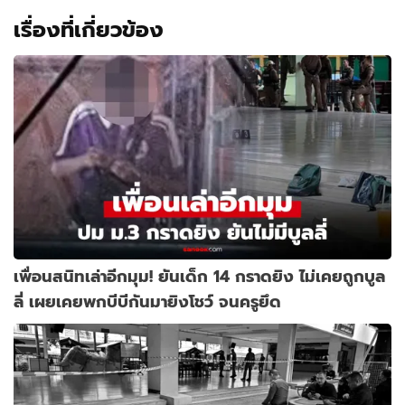
เรื่องที่เกี่ยวข้อง
เพื่อนสนิทเล่าอีกมุม! ยันเด็ก 14 กราดยิง ไม่เคยถูกบูล
ลี่ เผยเคยพกบีบีกันมายิงโชว์ จนครูยึด