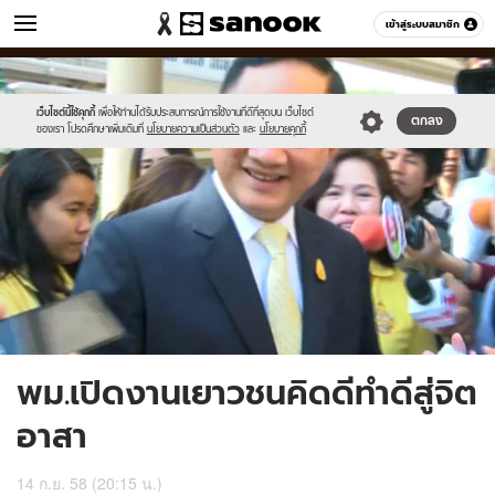
ข่าว
เข้าสู่ระบบสมาชิก
หมวดอื่นๆ
//s.isanook.com/ns/0/ud/373/1865454/645877-
Sanook
//s.isanook.com/sr/0/images/logo-
600
60
01.jpg
new-
sanook.png
เว็บไซต์นี้ใช้คุกกี้
เพื่อให้ท่านได้รับประสบการณ์การใช้งานที่ดีที่สุดบน เว็บไซต์
ตกลง
ของเรา โปรดศึกษาเพิ่มเติมที่
นโยบายความเป็นส่วนตัว
และ
นโยบายคุกกี้
พม.เปิดงานเยาวชนคิดดีทำดีสู่จิต
อาสา
14 ก.ย. 58 (20:15 น.)