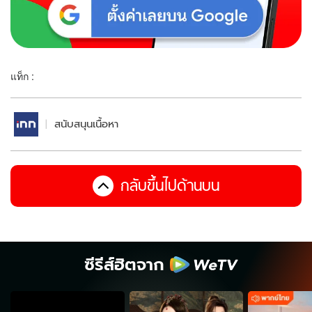
แท็ก :
สนับสนุนเนื้อหา
กลับขึ้นไปด้านบน
ซีรีส์ฮิตจาก