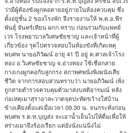
จ.อ่างทอง รับแจ้งจาก ร.ต.ท.บุญส่ง ศรีชื่น สิบเวร
ว่ามีผู้ต้องขังผูกคอตายอยู่ภายในห้องควบคุม ซึ่ง
ตั้งอยู่ชั้น 2 ของโรงพัก จึงรายงานให้ พ.ต.อ.พีร
พันธุ์ จันทร์เทียน ผกก.ทราบ ก่อนร่วมกับแพทย์
เวร โรงพยาบาลวิเศษชัยชาญ และเจ้าหน้าที่ผู้
เกี่ยวข้อง รุดไปตรวจสอบในห้องขังที่เกิดเหตุ
พบศพ นายอภิวัฒน์ อายุ 41 ปี อยู่ ต.ศาลเจ้าโรง
ทอง อ.วิเศษชัยชาญ จ.อ่างทอง ใช้เชือกสาย
กางเกงผูกคอกับลูกกรง สภาพศพนั่งพิงผนังเสีย
ชีวิต จากการสอบสวนทราบว่า นายอภิวัฒน์ เพิ่ง
ถูกสายตำรวจควบคุมตัวมาสงบสติอารมณ์ หลัง
ก่อเหตุเมาสุราอาละวาดจุดปะทัดขว้างใส่บ้าน
ข้างเคียงตั้งแต่เมื่อเวลา 09.30 น. จนกระทั่งก่อน
พบศพ ร.ต.ท.บุญส่ง จะเอาน้ำเย็นไปให้ดื่มเพื่อให้
สร่างเมาจึงร้องเรียก แต่ยังนั่งแน่นิ่งไม่