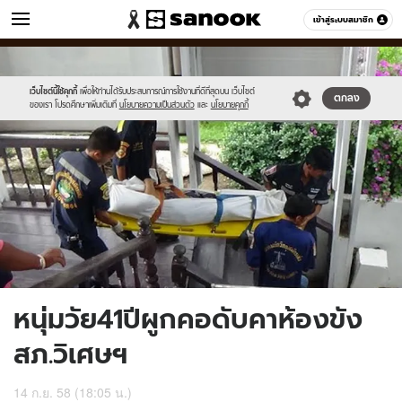
ข่าว
เข้าสู่ระบบสมาชิก
หมวดอื่นๆ
//s.isanook.com/ns/0/ud/373/1865414/645856-
Sanook
//s.isanook.com/sr/0/images/logo-
600
60
01.jpg
new-
sanook.png
เว็บไซต์นี้ใช้คุกกี้
เพื่อให้ท่านได้รับประสบการณ์การใช้งานที่ดีที่สุดบน เว็บไซต์
ตกลง
ของเรา โปรดศึกษาเพิ่มเติมที่
นโยบายความเป็นส่วนตัว
และ
นโยบายคุกกี้
หนุ่มวัย41ปีผูกคอดับคาห้องขัง
สภ.วิเศษฯ
14 ก.ย. 58 (18:05 น.)