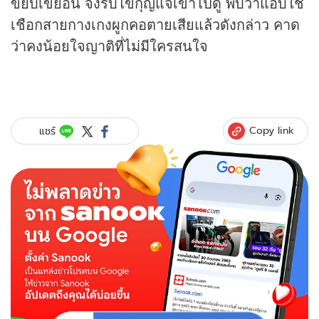
ขยับเขยื้อน จึงรีบไขกุญแจเข้าไปดู พบว่าแอบใช้
เชือกสายกางเกงผูกคอตายเสียแล้วดังกล่าว คาด
ว่าคงน้อยใจญาติที่ไม่มีใครสนใจ
Copy link
แชร์