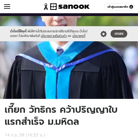
ข่าวบันเทิง
เข้าสู่ระบบสมาชิก
หมวดอื่นๆ
//s.isanook.com/ns/0/ud/373/1865298/645809-
Sanook
//s.isanook.com/sr/0/images/logo-
600
60
01.jpg
new-
sanook.png
เว็บไซต์นี้ใช้คุกกี้
เพื่อให้ท่านได้รับประสบการณ์การใช้งานที่ดีที่สุดบน เว็บไซต์
ตกลง
ของเรา โปรดศึกษาเพิ่มเติมที่
นโยบายความเป็นส่วนตัว
และ
นโยบายคุกกี้
เกี๊ยก วัทธิกร คว้าปริญญาใบ
แรกสำเร็จ ม.มหิดล
14 ก.ย. 58 (16:23 น.)