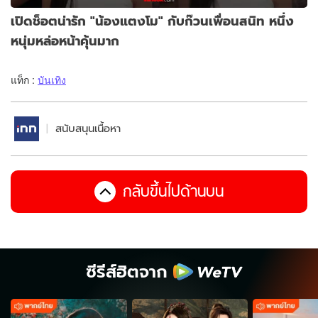
เปิดช็อตน่ารัก "น้องแตงโม" กับก๊วนเพื่อนสนิท หนึ่ง
หนุ่มหล่อหน้าคุ้นมาก
แท็ก :
บันเทิง
สนับสนุนเนื้อหา
กลับขึ้นไปด้านบน
ซีรีส์ฮิตจาก