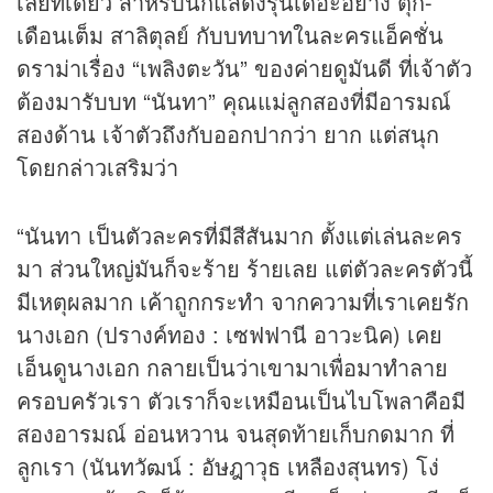
เลยทีเดียว สำหรับนักแสดงรุ่นเดอะอย่าง ตุ๊ก-
เดือนเต็ม สาลิตุลย์ กับบทบาทในละครแอ็คชั่น
ดราม่าเรื่อง “เพลิงตะวัน” ของค่ายดูมันดี ที่เจ้าตัว
ต้องมารับบท “นันทา” คุณแม่ลูกสองที่มีอารมณ์
สองด้าน เจ้าตัวถึงกับออกปากว่า ยาก แต่สนุก
โดยกล่าวเสริมว่า
“นันทา เป็นตัวละครที่มีสีสันมาก ตั้งแต่เล่นละคร
มา ส่วนใหญ่มันก็จะร้าย ร้ายเลย แต่ตัวละครตัวนี้
มีเหตุผลมาก เค้าถูกกระทำ จากความที่เราเคยรัก
นางเอก (ปรางค์ทอง : เซฟฟานี อาวะนิค) เคย
เอ็นดูนางเอก กลายเป็นว่าเขามาเพื่อมาทำลาย
ครอบครัวเรา ตัวเราก็จะเหมือนเป็นไบโพลาคือมี
สองอารมณ์ อ่อนหวาน จนสุดท้ายเก็บกดมาก ที่
ลูกเรา (นันทวัฒน์ : อัษฎาวุธ เหลืองสุนทร) โง่