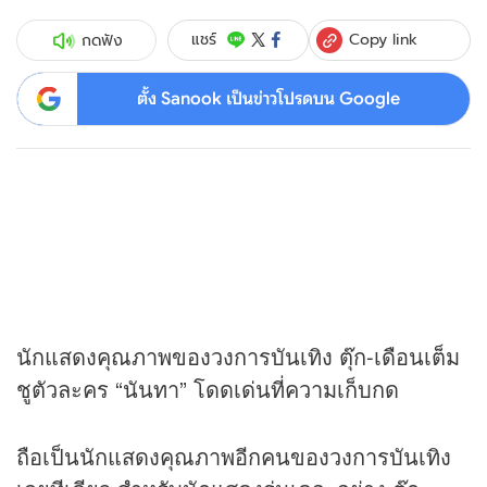
Copy link
แชร์
กดฟัง
ตั้ง Sanook เป็นข่าวโปรดบน Google
นักแสดงคุณภาพของวงการบันเทิง ตุ๊ก-เดือนเต็ม
ชูตัวละคร “นันทา” โดดเด่นที่ความเก็บกด
ถือเป็นนักแสดงคุณภาพอีกคนของวงการบันเทิง