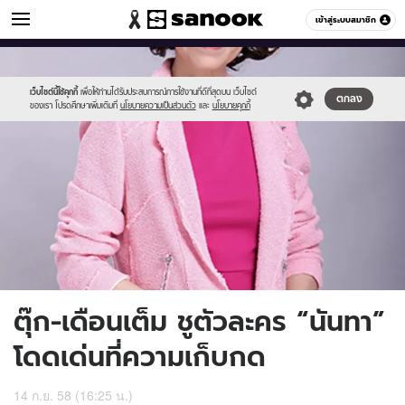
ข่าวบันเทิง
เข้าสู่ระบบสมาชิก
หมวดอื่นๆ
//s.isanook.com/ns/0/ud/373/1865294/645810-
Sanook
//s.isanook.com/sr/0/images/logo-
600
60
01.jpg
new-
sanook.png
เว็บไซต์นี้ใช้คุกกี้
เพื่อให้ท่านได้รับประสบการณ์การใช้งานที่ดีที่สุดบน เว็บไซต์
ตกลง
ของเรา โปรดศึกษาเพิ่มเติมที่
นโยบายความเป็นส่วนตัว
และ
นโยบายคุกกี้
ตุ๊ก-เดือนเต็ม ชูตัวละคร “นันทา”
โดดเด่นที่ความเก็บกด
14 ก.ย. 58 (16:25 น.)